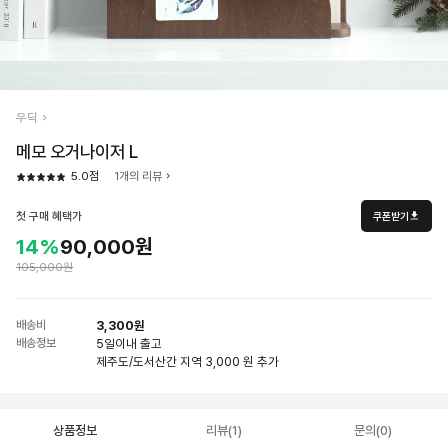
우딕
메모 오거나이저 L
5.0점
1개의 리뷰
첫 구매 혜택가
쿠폰받기
14%
90,000원
105,000원
배송비
3,300원
배송정보
5일
이내 출고
제주도/도서산간 지역 3,000 원 추가
상품정보
리뷰(1)
문의(0)