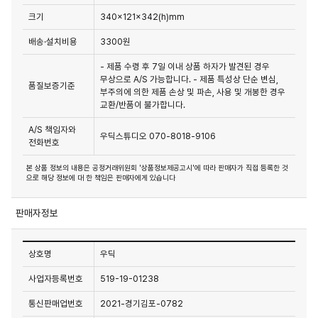
크기
340x121x342(h)mm
배송·설치비용
3300원
- 제품 수령 후 7일 이내 상품 하자가 발견된 경우
무상으로 A/S 가능합니다. - 제품 특성상 단순 변심,
품질보증기준
부주의에 의한 제품 손상 및 파손, 사용 및 개봉한 경우
교환/반품이 불가합니다.
A/S 책임자와
우딕스튜디오 070-8018-9106
전화번호
본 상품 정보의 내용은 공정거래위원회 '상품정보제공고시'에 따라 판매자가 직접 등록한 것
으로 해당 정보에 대 한 책임은 판매자에게 있습니다
판매자정보
상호명
우딕
사업자등록번호
519-19-01238
통신판매업번호
2021-경기김포-0782