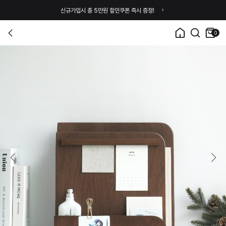
신규가입시 총 5만원 할인쿠폰 즉시 증정!
0