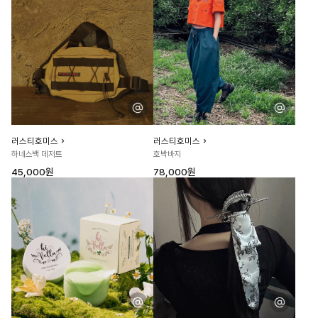
러스티호미스
러스티호미스
하네스백 데저트
호박바지
45,000원
78,000원