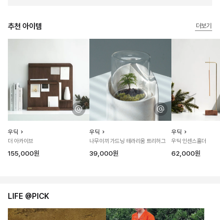
추천 아이템
더보기
우딕
우딕
우딕
더 아카이브
나무이끼 가드닝 테라리움 트리허그
우딕 인센스홀더
155,000원
39,000원
62,000원
LIFE @PICK