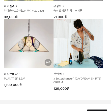
하이벨라
무성화
하이벨라 그린티포션 바디피즈 230g
숙희 오리엔탈 댕기 머리끈
38,000원
21,000원
미쟈르미쟈
멧앤멜
PLANTASIA LEAF
x Betterthansurf [DAYDREAM SHIRTS]
CREAM
1,100,000원
129,000원