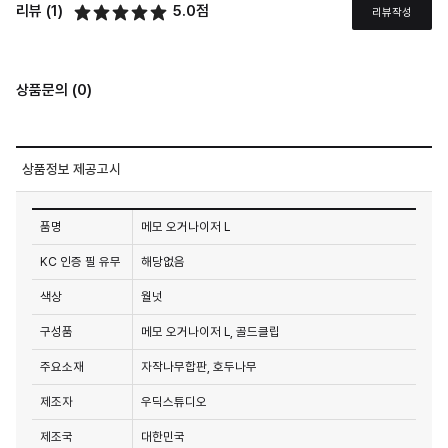
리뷰 (1)
5.0점
리뷰작성
상품문의 (0)
상품정보 제공고시
품명
메모 오거나이저 L
KC 인증 필 유무
해당없음
색상
월넛
구성품
메모 오거나이저 L, 골드클립
주요소재
자작나무합판, 호두나무
제조자
우딕스튜디오
제조국
대한민국