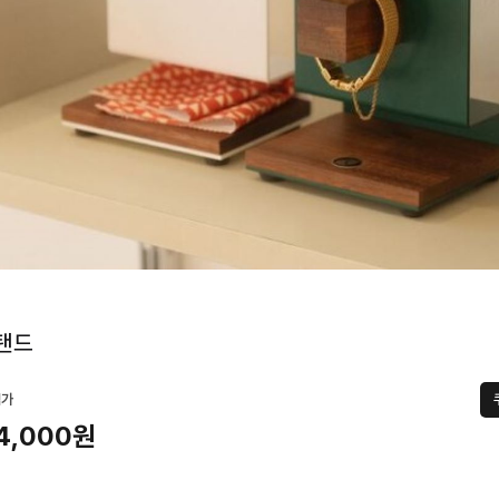
탠드
택가
4,000원