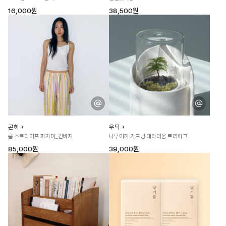
16,000원
38,500원
곤히
우딕
룸 스트라이프 파자마_긴바지
나무이끼 가드닝 테라리움 트리허그
85,000원
39,000원