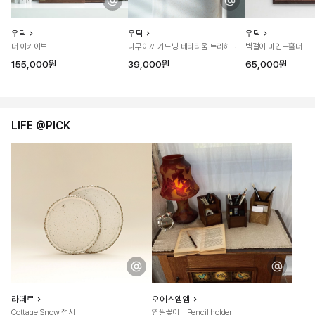
우딕
우딕
우딕
더 아카이브
나무이끼 가드닝 테라리움 트리허그
벽걸이 마인드홀더
155,000원
39,000원
65,000원
LIFE @PICK
라떼르
오에스엠엠
Cottage Snow 접시
연필꽂이 _ Pencil holder