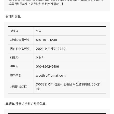
본 상품 정보의 내용은 공정거래위원회 '상품정보제공고시'에 따라 판매자가 직접 등록한 것
으로 해당 정보에 대 한 책임은 판매자에게 있습니다
판매자정보
상호명
우딕
사업자등록번호
519-19-01238
통신판매업번호
2021-경기김포-0782
대표자
이경택
연락처
010-8912-9106
전자우편
woothic@gmail.com
(10053) 경기 김포시 양촌읍 누산로38번길 66-21
사업장 소재지
1층
브랜드 배송 / 교환 / 환불정보