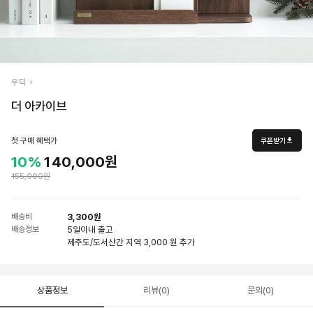
우딕
더 아카이브
첫 구매 혜택가
쿠폰받기
10%
140,000원
155,000원
배송비
3,300원
배송정보
5일
이내 출고
제주도/도서산간 지역 3,000 원 추가
상품정보
리뷰(0)
문의(0)