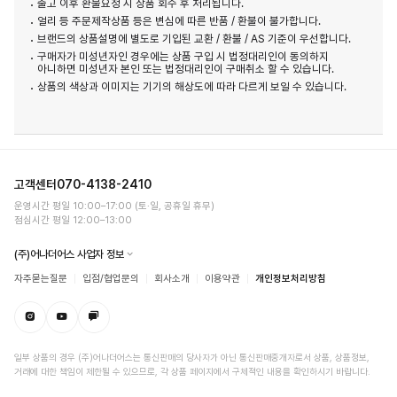
출고 이후 환불요청 시 상품 회수 후 처리됩니다.
얼리 등 주문제작상품 등은 변심에 따른 반품 / 환불이 불가합니다.
브랜드의 상품설명에 별도로 기입된 교환 / 환불 / AS 기준이 우선합니다.
구매자가 미성년자인 경우에는 상품 구입 시 법정대리인이 동의하지
아니하면 미성년자 본인 또는 법정대리인이 구매취소 할 수 있습니다.
상품의 색상과 이미지는 기기의 해상도에 따라 다르게 보일 수 있습니다.
고객센터
070-4138-2410
운영시간 평일 10:00–17:00 (토·일, 공휴일 휴무)
점심시간 평일 12:00–13:00
(주)어나더어스 사업자 정보
자주묻는질문
입점/협업문의
회사소개
이용약관
개인정보처리방침
일부 상품의 경우 (주)어나더어스는 통신판매의 당사자가 아닌 통신판매중개자로서 상품, 상품정보,
거래에 대한 책임이 제한될 수 있으므로, 각 상품 페이지에서 구체적인 내용을 확인하시기 바랍니다.