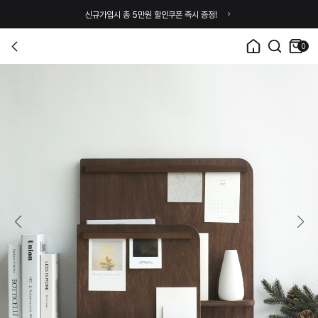
신규가입시 총 5만원 할인쿠폰 즉시 증정!
0