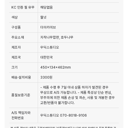
KC 인증 필 유무
해당없음
색상
월넛
구성품
더아카이브
주요소재
자작나무합판, 호두나무
제조자
우딕스튜디오
제조국
대한민국
크기
450x134x462mm
배송·설치비용
3300원
- 제품 수령 후 7일 이내 상품 하자가 발견된 경우
무상으로 A/S 가능합니다. - 제품 특성상 단순 변심,
품질보증기준
부주의에 의한 제품 손상 및 파손, 사용 및 개봉한 경우
교환/반품이 불가합니다.
A/S 책임자와
우딕스튜디오 070-8018-9106
전화번호