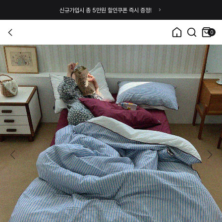
신규가입시 총 5만원 할인쿠폰 즉시 증정!
0