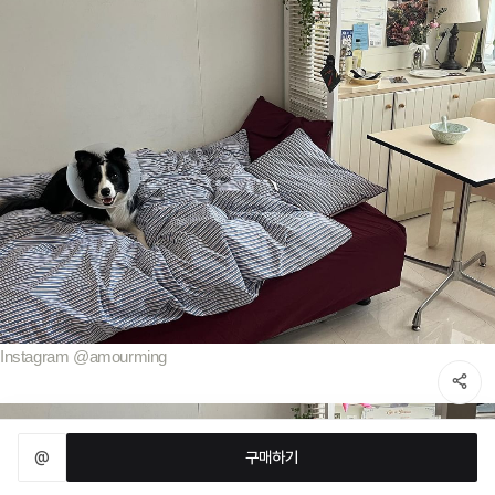
Instagram @amourming
@
구매하기