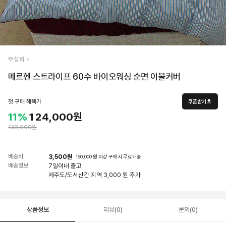
무성화
메르헨 스트라이프 60수 바이오워싱 순면 이불커버
첫 구매 혜택가
쿠폰받기
11%
124,000원
139,000원
배송비
3,500원
150,000 원 이상 구매시 무료배송
배송정보
7일
이내 출고
제주도/도서산간 지역 3,000 원 추가
상품정보
리뷰(0)
문의(0)