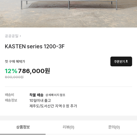
공공공일
KASTEN series 1200-3F
첫 구매 혜택가
쿠폰받기
12%
786,000원
890,000원
배송비
착불 배송
상세페이지 참조
배송정보
10일
이내 출고
제주도/도서산간 지역 0 원 추가
상품정보
리뷰(0)
문의(0)