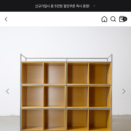
신규가입시 총 5만원 할인쿠폰 즉시 증정!
0