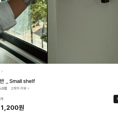
 _ Small shelf
5.0점
2개의 리뷰
택가
31,200원