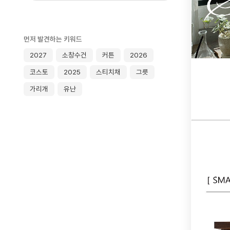
먼저 발견하는 키워드
2027
소창수건
커튼
2026
코스토
2025
스티치채
그릇
가리개
유난