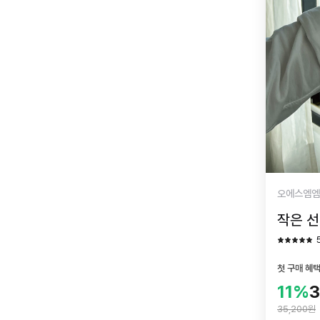
오에스엠엠
작은 선반
첫 구매 혜
11%
35,200원