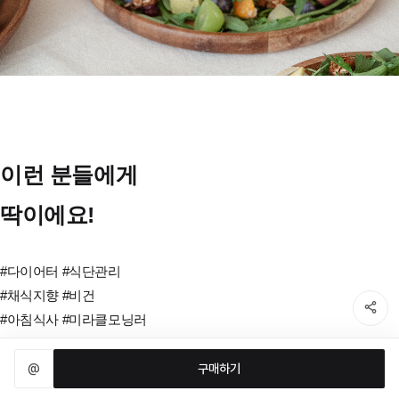
이런 분들에게
딱이에요!
#다이어터 #식단관리
#채식지향 #비건
#아침식사 #미라클모닝러
#연말파티 #모임
@
구매하기