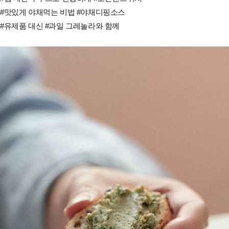
#맛있게 야채먹는 비법 #야채디핑소스
#유제품 대신 #과일 그레놀라와 함께