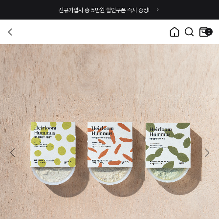
신규가입시 총 5만원 할인쿠폰 즉시 증정!
0