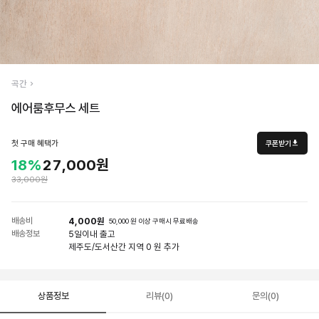
곡간
에어룸후무스 세트
첫 구매 혜택가
쿠폰받기
18%
27,000원
33,000원
배송비
4,000원
50,000 원 이상 구매시 무료배송
배송정보
5일
이내 출고
제주도/도서산간 지역 0 원 추가
상품정보
리뷰(0)
문의(0)