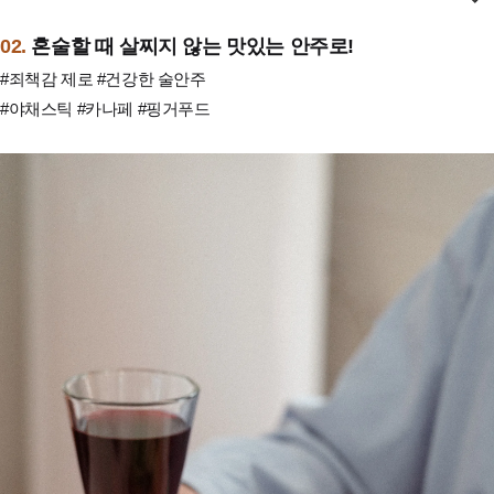
02.
혼술할 때 살찌지 않는 맛있는 안주로!
#죄책감 제로 #건강한 술안주
#야채스틱 #카나페 #핑거푸드