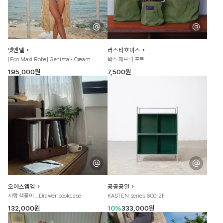
멧앤멜
러스티호미스
[Eco Maxi Robe] Genista - Cream
왁스 패브릭 포트
195,000원
7,500원
오에스엠엠
공공공일
서랍 책꽂이 _ Drawer bookcase
KASTEN series 600-2F
132,000원
10%
333,000원