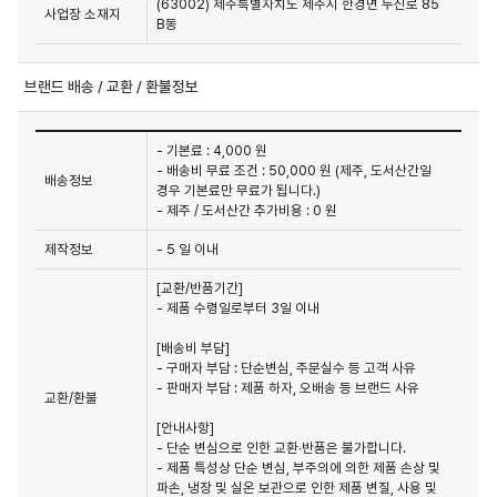
(63002) 제주특별자치도 제주시 한경면 두신로 85
사업장 소재지
B동
브랜드 배송 / 교환 / 환불정보
- 기본료 : 4,000 원
- 배송비 무료 조건 : 50,000 원 (제주, 도서산간일
배송정보
경우 기본료만 무료가 됩니다.)
- 제주 / 도서산간 추가비용 : 0 원
제작정보
- 5 일 이내
[교환/반품기간]

- 제품 수령일로부터 3일 이내

[배송비 부담]

- 구매자 부담 : 단순변심, 주문실수 등 고객 사유

- 판매자 부담 : 제품 하자, 오배송 등 브랜드 사유

교환/환불
[안내사항]

- 단순 변심으로 인한 교환∙반품은 불가합니다.

- 제품 특성상 단순 변심, 부주의에 의한 제품 손상 및 
파손, 냉장 및 실온 보관으로 인한 제품 변질, 사용 및 