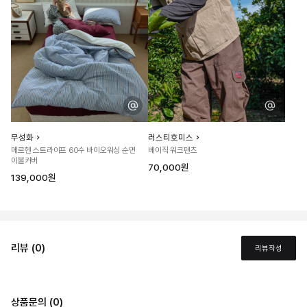
무성화
러스티호미스
메르헨 스트라이프 60수 바이오워싱 순면
베이직 워크팬츠
이불커버
70,000원
139,000원
리뷰 (0)
리뷰작성
상품문의 (0)