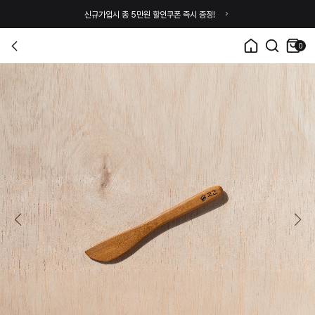
신규가입시 총 5만원 할인쿠폰 즉시 증정!
0