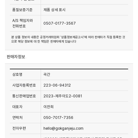
품질보증기준
제품 상세 표시
A/S 책임자와
0507-0177-3567
전화번호
본 상품 정보의 내용은 공정거래위원회 '상품정보제공고시'에 따라 판매자가 직접 등록한 것
으로 해당 정보에 대 한 책임은 판매자에게 있습니다
판매자정보
상호명
곡간
사업자등록번호
223-06-94312
통신판매업번호
2023-제주이도2-0081
대표자
이찬희
연락처
050-7017-7356
전자우편
hello@gokganjeju.com