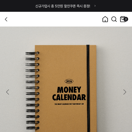
신규가입시 총 5만원 할인쿠폰 즉시 증정!
0