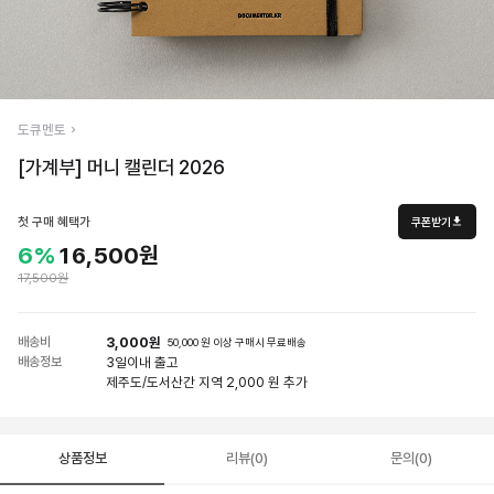
도큐멘토
[가계부] 머니 캘린더 2026
첫 구매 혜택가
쿠폰받기
6%
16,500원
17,500원
배송비
3,000원
50,000 원 이상 구매시 무료배송
배송정보
3일
이내 출고
제주도/도서산간 지역 2,000 원 추가
상품정보
리뷰(0)
문의(0)