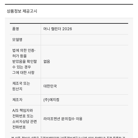
상품정보 제공고시
품명
머니 캘린더 2026
모델명
법에 의한 인증·
허가 등을
받았음을 확인할
없음
수 있는 경우
그에 대한 사항
제조국 또는
대한민국
원산지
제조자
(주)예지컴
A/S 책임자와
전화번호 또는
라이프멘션 문의접수 이용
소비자상담 관련
전화번호