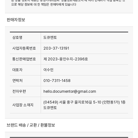
본 상품 정보의 내용은 공정거래위원회 '상품정보제공고시'에 따라 판매자가 직접 등록한 것
으로 해당 정보에 대 한 책임은 판매자에게 있습니다
판매자정보
상호명
도큐멘토
사업자등록번호
203-37-13191
통신판매업번호
제 2023-용인수지-2396호
대표자
이수민
연락처
010-7311-1458
전자우편
hello.documentor@gmail.com
(04549) 서울 중구 을지로16길 5-10 (인현동1가) 1층
사업장 소재지
도큐멘토
브랜드 배송 / 교환 / 환불정보