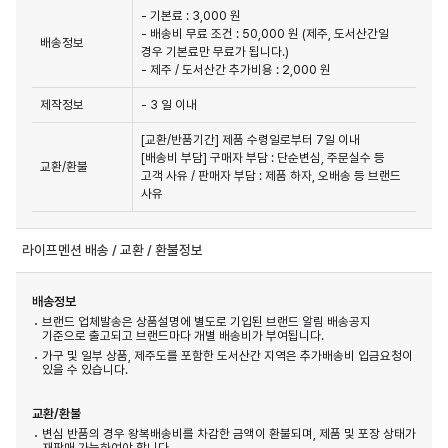
- 기본료 : 3,000 원
- 배송비 무료 조건 : 50,000 원 (제주, 도서산간일
배송정보
경우 기본료만 무료가 됩니다.)
- 제주 / 도서산간 추가비용 : 2,000 원
제작정보
- 3 일 이내
[교환/반품기간] 제품 수령일로부터 7일 이내

[배송비 부담] 구매자 부담 : 단순변심, 주문실수 등 
교환/환불
고객 사유 / 판매자 부담 : 제품 하자, 오배송 등 브랜드 
사유
라이프멘션 배송 / 교환 / 환불정보
배송정보
브랜드 업체발송은 상품설명에 별도로 기입된 브랜드 알림 배송공지
기준으로 출고되고 브랜드마다 개별 배송비가 부여됩니다.
가구 및 일부 상품, 제주도를 포함한 도서산간 지역은 추가배송비 입금요청이
있을 수 있습니다.
교환/환불
변심 반품의 경우 왕복배송비를 차감한 금액이 환불되며, 제품 및 포장 상태가
재판매 가능하여야 합니다.