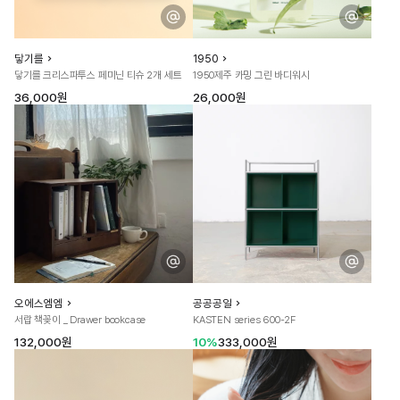
닿기를
1950
닿기를 크리스파투스 페미닌 티슈 2개 세트
1950제주 카밍 그린 바디워시
36,000원
26,000원
오에스엠엠
공공공일
서랍 책꽂이 _ Drawer bookcase
KASTEN series 600-2F
132,000원
10%
333,000원