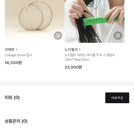
라떼르
노티컬리
Cottage Snow 접시
노티컬리 씨위드 바이옴 두피 스케일러
_10ml*10ea(1box)
16,000원
23,000원
리뷰 (0)
리뷰작성
상품문의 (0)