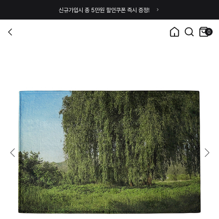
신규가입시 총 5만원 할인쿠폰 즉시 증정!
0