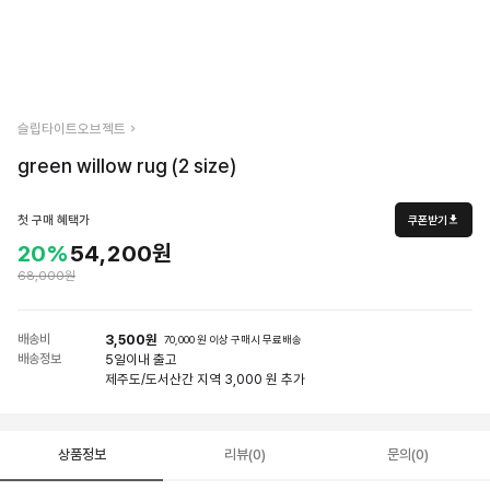
슬립타이트오브젝트
green willow rug (2 size)
첫 구매 혜택가
쿠폰받기
20%
54,200원
68,000원
배송비
3,500원
70,000 원 이상 구매시 무료배송
배송정보
5일
이내 출고
제주도/도서산간 지역 3,000 원 추가
상품정보
리뷰(0)
문의(0)