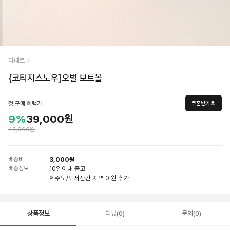
라떼르
{코티지스노우]오벌 보트볼
첫 구매 혜택가
쿠폰받기
9%
39,000원
43,000원
배송비
3,000원
배송정보
10일
이내 출고
제주도/도서산간 지역 0 원 추가
상품정보
리뷰(0)
문의(0)