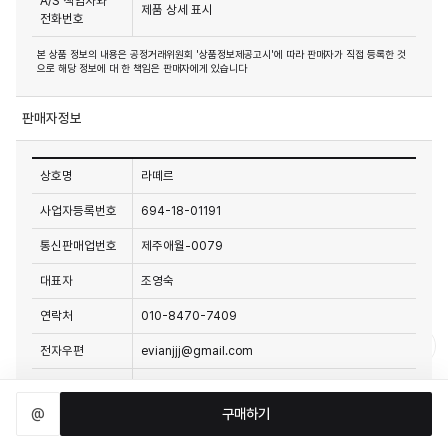
A/S 책임자와
제품 상세 표시
전화번호
본 상품 정보의 내용은 공정거래위원회 '상품정보제공고시'에 따라 판매자가 직접 등록한 것
으로 해당 정보에 대 한 책임은 판매자에게 있습니다
판매자정보
상호명
라떼르
사업자등록번호
694-18-01191
통신판매업번호
제주애월-0079
대표자
조영숙
연락처
010-8470-7409
전자우편
evianjjj@gmail.com
(63035) 제주특별자치도 제주시 애월읍 납읍로6길
사업장 소재지
21-4 라떼르
@
구매하기