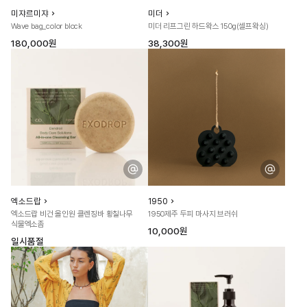
미쟈르미쟈
미더
Wave bag_color block
미더 리프그린 하드왁스 150g(셀프왁싱)
180,000원
38,300원
엑소드랍
1950
엑소드랍 비건 올인원 클렌징바 황칠나무
1950제주 두피 마사지 브러쉬
식물엑소좀
10,000원
일시품절