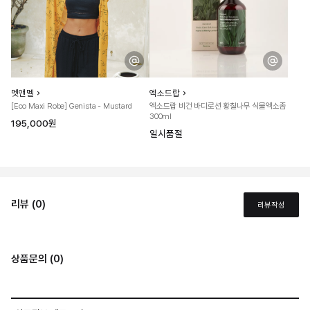
멧앤멜
엑소드랍
[Eco Maxi Robe] Genista - Mustard
엑소드랍 비건 바디로션 황칠나무 식물엑소좀
300ml
195,000원
일시품절
리뷰 (0)
리뷰작성
상품문의 (0)