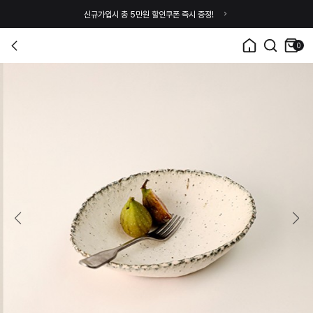
신규가입시 총 5만원 할인쿠폰 즉시 증정!
0