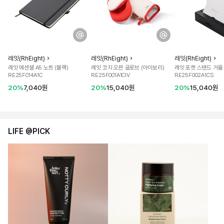
레잇(RhEight)
레잇(RhEight)
레잇(RhEight)
레잇 에센셜 A5 노트 (블랙)
레잇 코지 오븐 글로브 (아이보리)
레잇 포켓 스탠드 거울 
RE25F014A1C
RE25F001A1CIV
RE25F002A1CS
20%
7,040원
20%
15,040원
20%
15,040원
LIFE @PICK