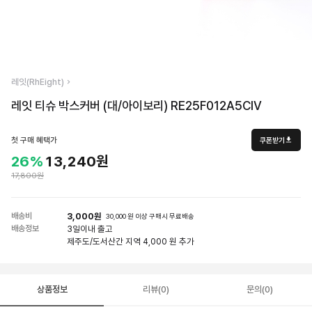
레잇(RhEight)
레잇 티슈 박스커버 (대/아이보리) RE25F012A5CIV
첫 구매 혜택가
쿠폰받기
26%
13,240원
17,800원
배송비
3,000원
30,000 원 이상 구매시 무료배송
배송정보
3일
이내 출고
제주도/도서산간 지역 4,000 원 추가
상품정보
리뷰(0)
문의(0)