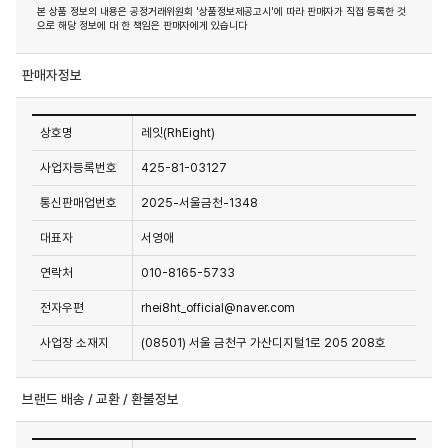
본 상품 정보의 내용은 공정거래위원회 '상품정보제공고시'에 따라 판매자가 직접 등록한 것
으로 해당 정보에 대 한 책임은 판매자에게 있습니다
판매자정보
상호명
레잇(RhEight)
사업자등록번호
425-81-03127
통신판매업번호
2025-서울금천-1348
대표자
서영애
연락처
010-8165-5733
전자우편
rhei8ht_official@naver.com
사업장 소재지
(08501) 서울 금천구 가산디지털1로 205 208호
브랜드 배송 / 교환 / 환불정보