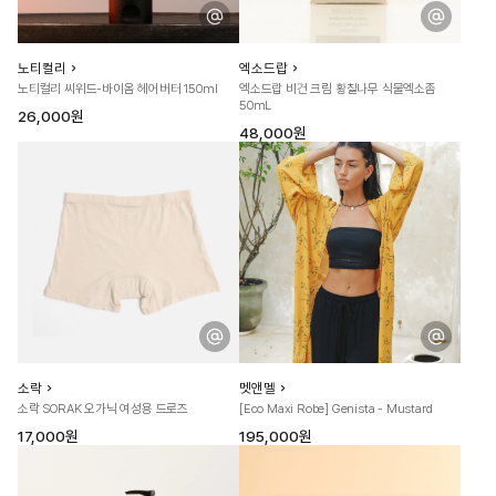
노티컬리
엑소드랍
노티컬리 씨위드-바이옴 헤어버터 150ml
엑소드랍 비건 크림 황칠나무 식물엑소좀
50mL
26,000원
48,000원
소락
멧앤멜
소락 SORAK 오가닉 여성용 드로즈
[Eco Maxi Robe] Genista - Mustard
17,000원
195,000원