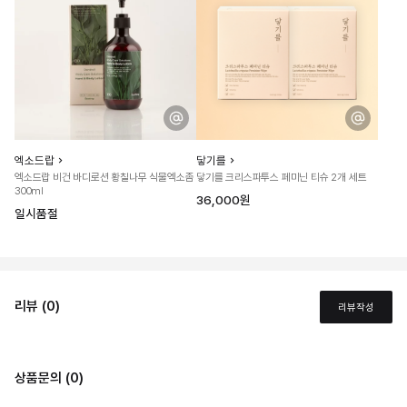
엑소드랍
닿기를
엑소드랍 비건 바디로션 황칠나무 식물엑소좀
닿기를 크리스파투스 페미닌 티슈 2개 세트
300ml
36,000원
일시품절
리뷰 (0)
리뷰작성
상품문의 (0)