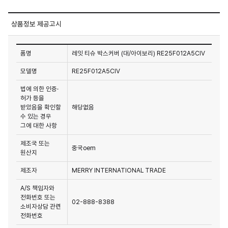
상품정보 제공고시
품명
레잇 티슈 박스커버 (대/아이보리) RE25F012A5CIV
모델명
RE25F012A5CIV
법에 의한 인증·
허가 등을
받았음을 확인할
해당없음
수 있는 경우
그에 대한 사항
제조국 또는
중국oem
원산지
제조자
MERRY INTERNATIONAL TRADE
A/S 책임자와
전화번호 또는
02-888-8388
소비자상담 관련
전화번호