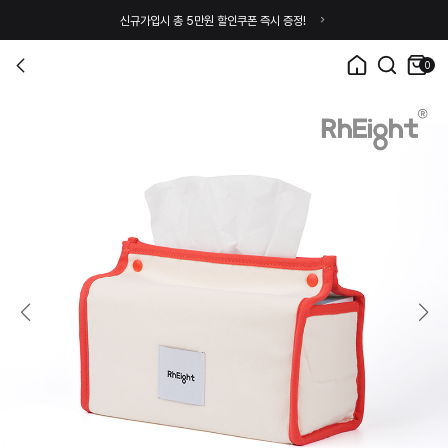
신규가입시 총 5만원 할인쿠폰 즉시 증정!
0