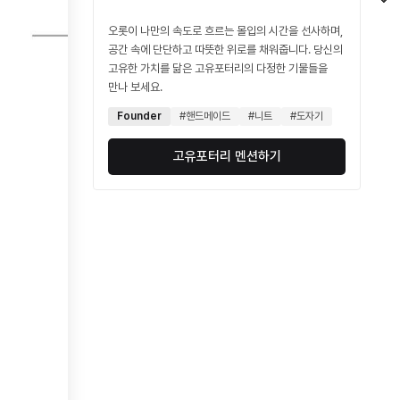
오롯이 나만의 속도로 흐르는 몰입의 시간을 선사하며,
공간 속에 단단하고 따뜻한 위로를 채워줍니다. 당신의
고유한 가치를 닮은 고유포터리의 다정한 기물들을
만나 보세요.
Founder
#핸드메이드
#니트
#도자기
고유포터리 멘션하기