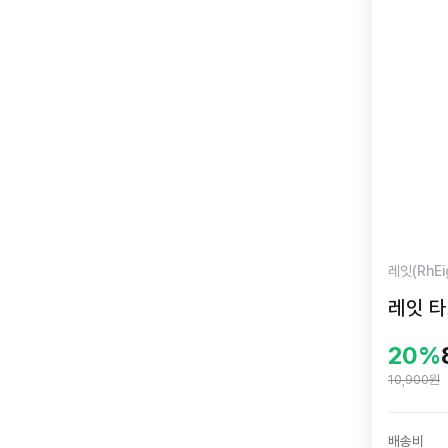
레잇(RhEi
레잇 타
20%
10,900원
배송비