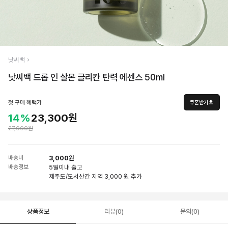
낫씨백
낫씨백 드롭 인 살몬 글리칸 탄력 에센스 50ml
첫 구매 혜택가
쿠폰받기
14%
23,300원
27,000원
배송비
3,000원
배송정보
5일
이내 출고
제주도/도서산간 지역 3,000 원 추가
상품정보
리뷰(0)
문의(0)