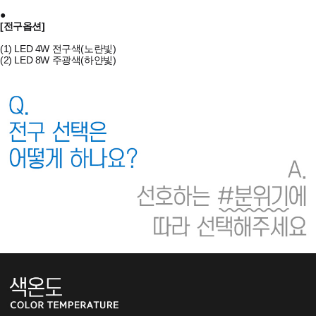
●
[전구옵션]
(1) LED 4W 전구색(노란빛)
(2) LED 8W 주광색(하얀빛)