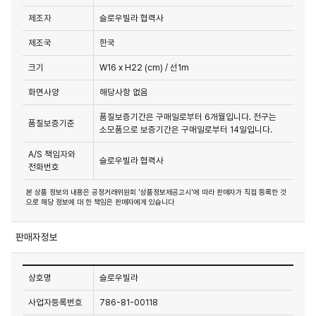
제조자
슬로우빌라 협력사
제조국
한국
크기
W16 x H22 (cm) / 선1m
화면사양
해당사항 없음
품질보증기간은 구매일로부터 6개월입니다. 전구는
품질보증기준
소모품으로 보증기간은 구매일로부터 14일입니다.
A/S 책임자와
슬로우빌라 협력사
전화번호
본 상품 정보의 내용은 공정거래위원회 '상품정보제공고시'에 따라 판매자가 직접 등록한 것
으로 해당 정보에 대 한 책임은 판매자에게 있습니다
판매자정보
상호명
슬로우빌라
사업자등록번호
786-81-00118