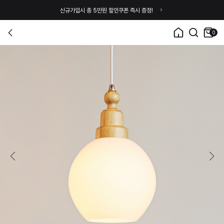
신규가입시 총 5만원 할인쿠폰 즉시 증정!
0