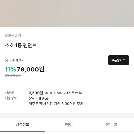
슬로우빌라
소호 1등 펜던트
첫 구매 혜택가
쿠폰받기
11%
79,000원
89,000원
배송비
3,500원
70,000 원 이상 구매시 무료배송
배송정보
5일
이내 출고
제주도/도서산간 지역 3,000 원 추가
상품정보
리뷰(0)
문의(0)