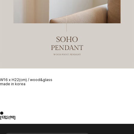
W16 x H22(cm) / wood&glass
made in korea
●
[타입선택]