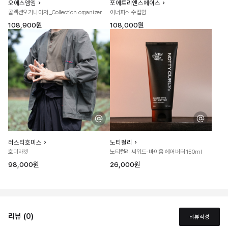
오에스엠엠
포에트리앤스페이스
콜렉션오거나이저 _Collection organizer
이너피스 수집함
108,900원
108,000원
러스티호미스
노티컬리
호미자켓
노티컬리 씨위드-바이옴 헤어버터 150ml
98,000원
26,000원
리뷰 (0)
리뷰작성