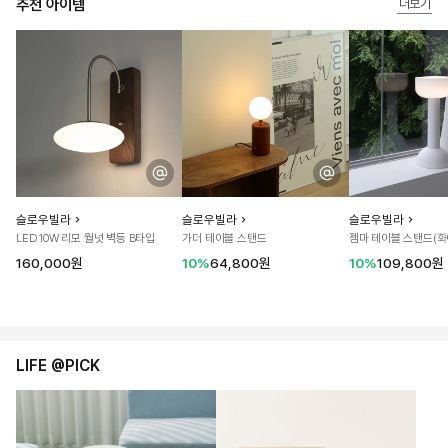
추천 아이템
더보기
슬로우빌라
슬로우빌라
슬로우빌라
LED 10W 리모 월넛 벽등 B타입
가더 테이블 스탠드
젬마 테이블 스탠드(화
160,000원
10%
64,800원
10%
109,800원
LIFE @PICK