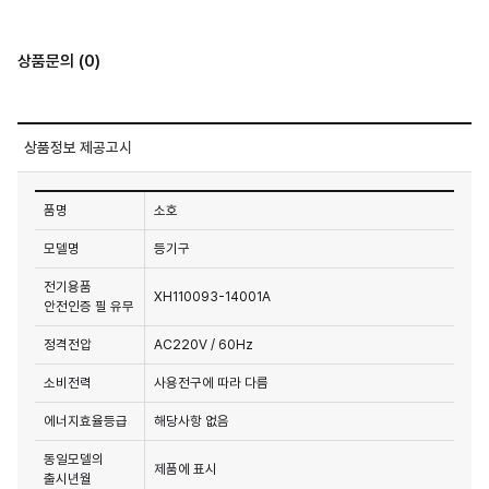
상품문의 (0)
상품정보 제공고시
품명
소호
모델명
등기구
전기용품
XH110093-14001A
안전인증 필 유무
정격전압
AC220V / 60Hz
소비전력
사용전구에 따라 다름
에너지효율등급
해당사항 없음
동일모델의
제품에 표시
출시년월