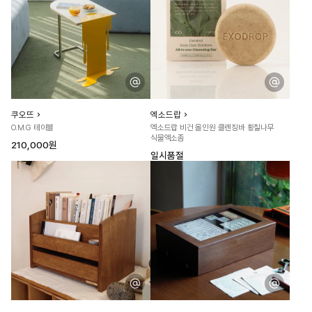
쿠오뜨
엑소드랍
O.M.G 테이블
엑소드랍 비건 올인원 클렌징바 황칠나무
식물엑소좀
210,000원
일시품절