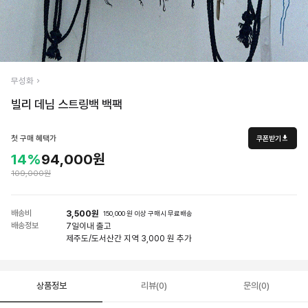
무성화
빌리 데님 스트링백 백팩
첫 구매 혜택가
쿠폰받기
14%
94,000원
109,000원
배송비
3,500원
150,000 원 이상 구매시 무료배송
배송정보
7일
이내 출고
제주도/도서산간 지역 3,000 원 추가
상품정보
리뷰(0)
문의(0)