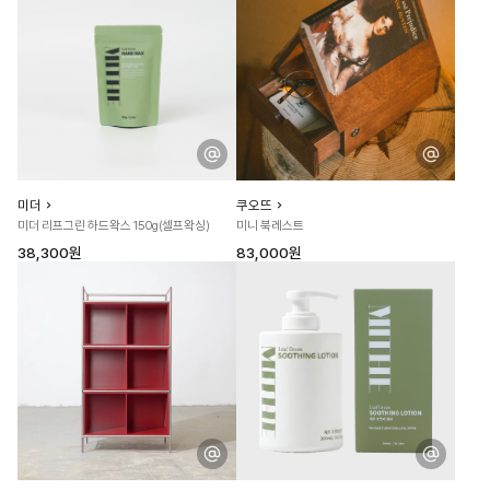
미더
쿠오뜨
미더 리프그린 하드왁스 150g(셀프왁싱)
미니 북레스트
38,300원
83,000원