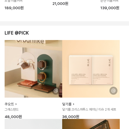
프릴 이불커버
순면 이불커버
21,000원
189,000원
139,000원
LIFE @PICK
쿠오뜨
닿기를
그래스탠드
닿기를 크리스파투스 페미닌 티슈 2개 세트
48,000원
36,000원