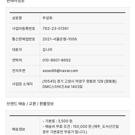
판매자정보
상호명
무성화
사업자등록번호
762-23-01391
통신판매업번호
2021-서울은평-1006
대표자
김나리
연락처
010-8601-8692
전자우편
xxoxx96@naver.com
(10545) 경기 고양시 덕양구 향동로 128 (향동동)
사업장 소재지
DMC스타비즈4st 1403호
브랜드 배송 / 교환 / 환불정보
- 기본료 : 3,500 원
- 배송비 무료 조건 : 150,000 원 (제주, 도서산간일
배송정보
경우 기본료만 무료가 됩니다.)