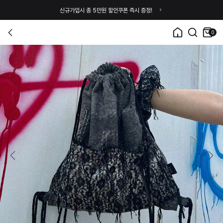
신규가입시 총 5만원 할인쿠폰 즉시 증정!
0