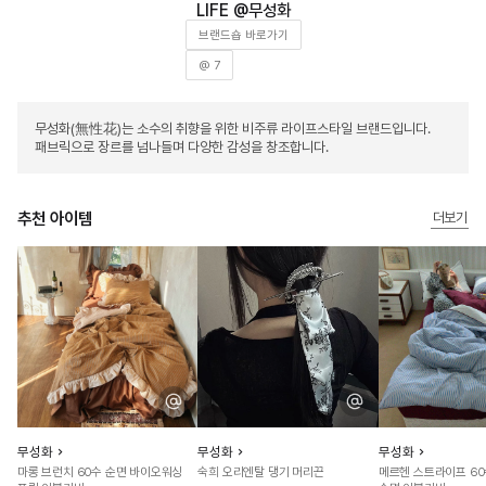
무성화
브랜드숍 바로가기
@ 7
무성화(無性花)는 소수의 취향을 위한 비주류 라이프스타일 브랜드입니다.
패브릭으로 장르를 넘나들며 다양한 감성을 창조합니다.
추천 아이템
더보기
무성화
무성화
무성화
마롱 브런치 60수 순면 바이오워싱
숙희 오리엔탈 댕기 머리끈
메르헨 스트라이프 6