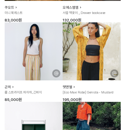
쿠오뜨
오에스엠엠
미니 북레스트
서랍 책꽂이 _ Drawer bookcase
83,000원
132,000원
곤히
멧앤멜
룸 스트라이프 파자마_긴바지
[Eco Maxi Robe] Genista - Mustard
85,000원
195,000원