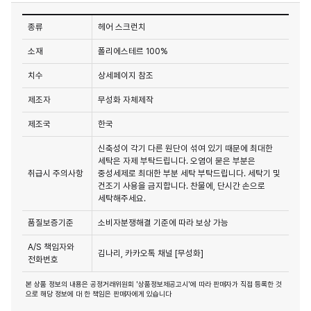
종류
헤어 스크런치
소재
폴리에스테르 100%
치수
상세페이지 참조
제조자
무성화 자체제작
제조국
한국
신축성이 각기 다른 원단이 섞여 있기 때문에 최대한
세탁은 자제 부탁드립니다. 오염이 묻은 부분은
취급시 주의사항
중성세제로 최대한 부분 세탁 부탁드립니다. 세탁기 및
건조기 사용을 금지합니다. 찬물에, 단시간 손으로
세탁해주세요.
품질보증기준
소비자분쟁해결 기준에 따라 보상 가능
A/S 책임자와
김나리, 카카오톡 채널 [무성화]
전화번호
본 상품 정보의 내용은 공정거래위원회 '상품정보제공고시'에 따라 판매자가 직접 등록한 것
으로 해당 정보에 대 한 책임은 판매자에게 있습니다