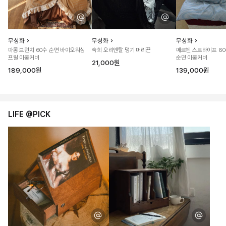
무성화
무성화
무성화
마롱 브런치 60수 순면 바이오워싱
숙희 오리엔탈 댕기 머리끈
메르헨 스트라이프 6
프릴 이불커버
순면 이불커버
21,000원
189,000원
139,000원
LIFE @PICK