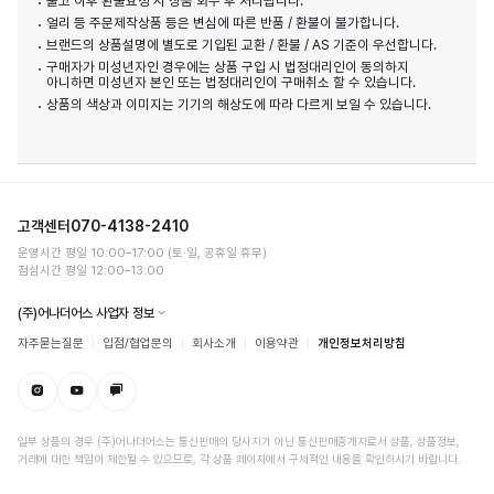
출고 이후 환불요청 시 상품 회수 후 처리됩니다.
얼리 등 주문제작상품 등은 변심에 따른 반품 / 환불이 불가합니다.
브랜드의 상품설명에 별도로 기입된 교환 / 환불 / AS 기준이 우선합니다.
구매자가 미성년자인 경우에는 상품 구입 시 법정대리인이 동의하지
아니하면 미성년자 본인 또는 법정대리인이 구매취소 할 수 있습니다.
상품의 색상과 이미지는 기기의 해상도에 따라 다르게 보일 수 있습니다.
고객센터
070-4138-2410
운영시간 평일 10:00–17:00 (토·일, 공휴일 휴무)
점심시간 평일 12:00–13:00
(주)어나더어스 사업자 정보
자주묻는질문
입점/협업문의
회사소개
이용약관
개인정보처리방침
일부 상품의 경우 (주)어나더어스는 통신판매의 당사자가 아닌 통신판매중개자로서 상품, 상품정보,
거래에 대한 책임이 제한될 수 있으므로, 각 상품 페이지에서 구체적인 내용을 확인하시기 바랍니다.