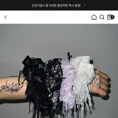
신규가입시 총 5만원 할인쿠폰 즉시 증정!
0