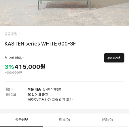
공공공일
KASTEN series WHITE 600-3F
첫 구매 혜택가
쿠폰받기
3%
415,000원
430,000원
배송비
착불 배송
상세페이지 참조
배송정보
10일
이내 출고
제주도/도서산간 지역 0 원 추가
상품정보
리뷰(0)
문의(0)