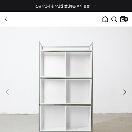
신규가입시 총 5만원 할인쿠폰 즉시 증정!
0