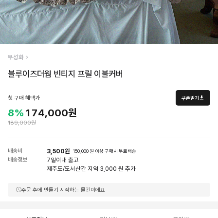
무성화
블루이즈더웜 빈티지 프릴 이불커버
첫 구매 혜택가
쿠폰받기
8%
174,000원
189,000원
배송비
3,500원
150,000 원 이상 구매시 무료배송
배송정보
7일
이내 출고
제주도/도서산간 지역 3,000 원 추가
주문 후에 만들기 시작하는 물건이에요