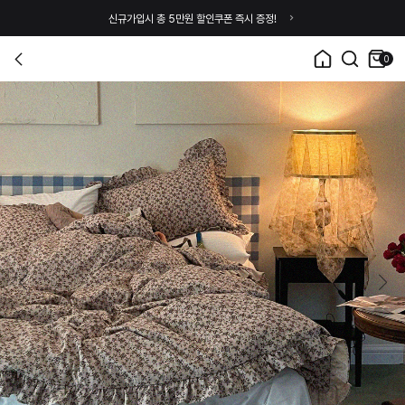
신규가입시 총 5만원 할인쿠폰 즉시 증정!
0