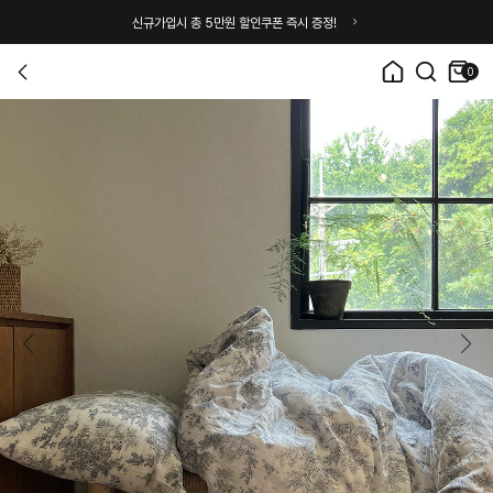
신규가입시 총 5만원 할인쿠폰 즉시 증정!
0