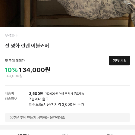
무성화
션 명화 린넨 이불커버
첫 구매 혜택가
쿠폰받기
10%
134,000원
149,000원
배송비
3,500원
150,000 원 이상 구매시 무료배송
배송정보
7일
이내 출고
제주도/도서산간 지역 3,000 원 추가
주문 후에 만들기 시작하는 물건이에요