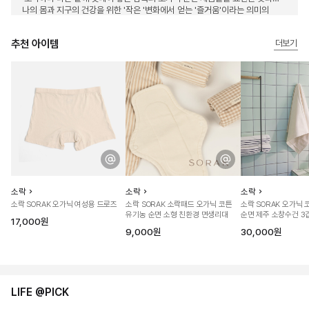
나의 몸과 지구의 건강을 위한 '작은 '변화에서 얻는 '즐거움'이라는 의미의
한자어 小(작을 소)樂(즐거울 락)의 의미도 담고 있습니다.
추천 아이템
더보기
소락
소락
소락
소락 SORAK 오가닉 여성용 드로즈
소락 SORAK 소락패드 오가닉 코튼
소락 SORAK 오가닉 
유기농 순면 소형 친환경 면생리대
순면 제주 소창수건 3
17,000원
고급수건 스몰 2매
9,000원
30,000원
LIFE @PICK