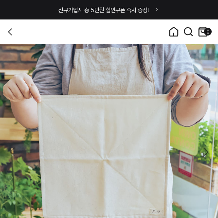
신규가입시 총 5만원 할인쿠폰 즉시 증정!
0