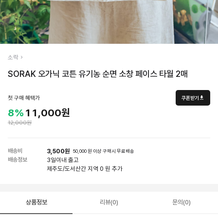
소락
SORAK 오가닉 코튼 유기농 순면 소창 페이스 타월 2매
첫 구매 혜택가
쿠폰받기
8%
11,000원
12,000원
배송비
3,500원
50,000 원 이상 구매시 무료배송
배송정보
3일
이내 출고
제주도/도서산간 지역 0 원 추가
상품정보
리뷰(0)
문의(0)