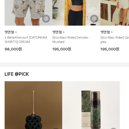
멧앤멜
멧앤멜
멧앤멜
x Betterthansurf [DAYDREAM
[Eco Maxi Robe] Genista -
[Eco Maxi Robe] C
SHORTS] CREAM
Mustard
gray
98,000원
195,000원
195,000원
LIFE @PICK