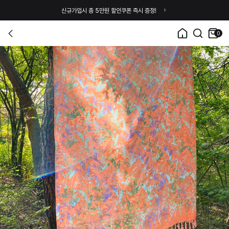
신규가입시 총 5만원 할인쿠폰 즉시 증정!
0