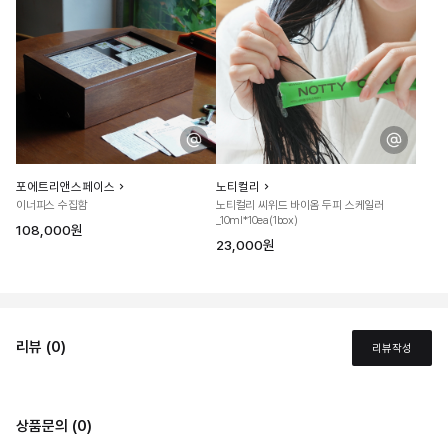
포에트리앤스페이스
노티컬리
이너피스 수집함
노티컬리 씨위드 바이옴 두피 스케일러
_10ml*10ea(1box)
108,000원
23,000원
리뷰 (0)
리뷰작성
상품문의 (0)