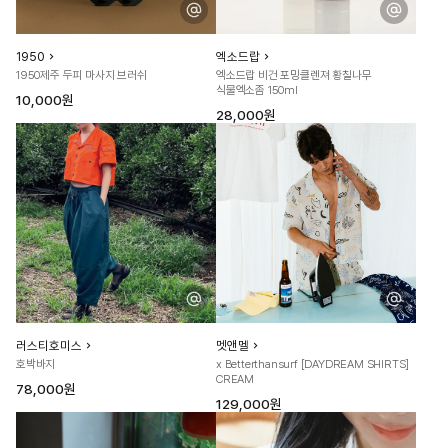
1950
엑소드랍
1950제주 두피 마사지 브러쉬
엑소드랍 비건 포밍클렌져 황칠나무
식물엑소좀 150ml
10,000원
28,000원
러스티호미스
멧앤멜
호박바지
x Betterthansurf [DAYDREAM SHIRTS]
CREAM
78,000원
129,000원