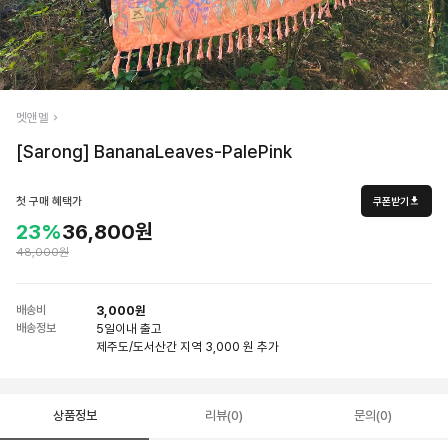
멧앤멜
[Sarong] BananaLeaves-PalePink
첫 구매 혜택가
쿠폰받기
23%
36,800원
48,000원
배송비
3,000원
배송정보
5일
이내 출고
제주도/도서산간 지역 3,000 원 추가
상품정보
리뷰(0)
문의(0)