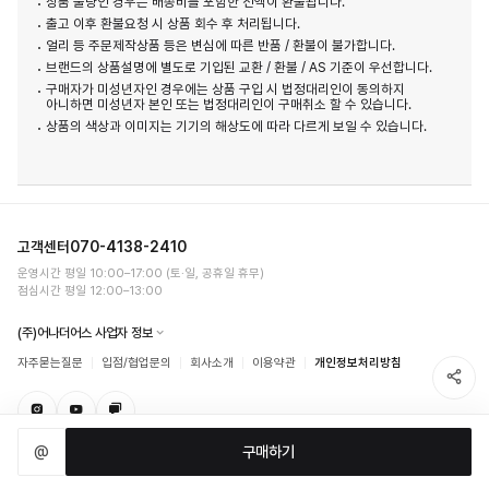
상품 불량인 경우는 배송비를 포함한 전액이 환불됩니다.
출고 이후 환불요청 시 상품 회수 후 처리됩니다.
얼리 등 주문제작상품 등은 변심에 따른 반품 / 환불이 불가합니다.
브랜드의 상품설명에 별도로 기입된 교환 / 환불 / AS 기준이 우선합니다.
구매자가 미성년자인 경우에는 상품 구입 시 법정대리인이 동의하지
아니하면 미성년자 본인 또는 법정대리인이 구매취소 할 수 있습니다.
상품의 색상과 이미지는 기기의 해상도에 따라 다르게 보일 수 있습니다.
고객센터
070-4138-2410
운영시간 평일 10:00–17:00 (토·일, 공휴일 휴무)
점심시간 평일 12:00–13:00
(주)어나더어스 사업자 정보
자주묻는질문
입점/협업문의
회사소개
이용약관
개인정보처리방침
@
구매하기
일부 상품의 경우 (주)어나더어스는 통신판매의 당사자가 아닌 통신판매중개자로서 상품, 상품정보,
거래에 대한 책임이 제한될 수 있으므로, 각 상품 페이지에서 구체적인 내용을 확인하시기 바랍니다.