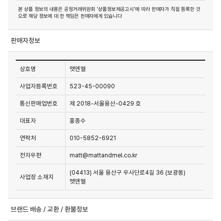
본 상품 정보의 내용은 공정거래위원회 '상품정보제공고시'에 따라 판매자가 직접 등록한 것
으로 해당 정보에 대 한 책임은 판매자에게 있습니다
판매자정보
상호명
멧앤멜
사업자등록번호
523-45-00090
통신판매업번호
제 2018-서울용산-0429 호
대표자
홍종수
연락처
010-5852-6921
전자우편
matt@mattandmel.co.kr
(04413) 서울 용산구 우사단로4길 36 (보광동)
사업장 소재지
멧앤멜
브랜드 배송 / 교환 / 환불정보