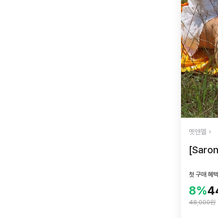
멧앤멜
[Saron
첫 구매 혜
8%
4
48,000원