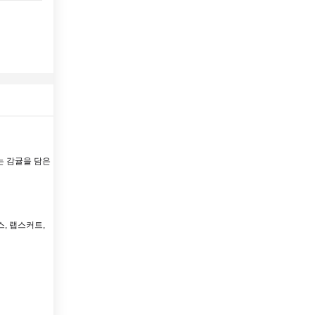
주는 감귤을 담은
, 랩스커트,