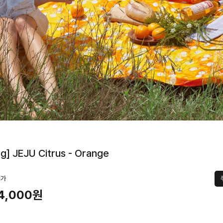
g] JEJU Citrus - Orange
택가
4,000원