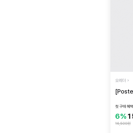
오레더
[Post
첫 구매 혜
6%
1
16,500원