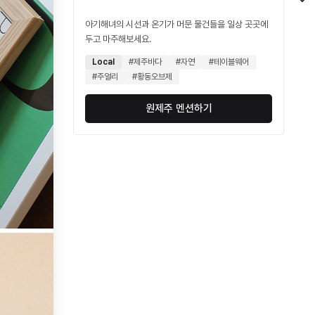
아기해녀의 시선과 온기가 머문 물건들을 일상 곳곳에
두고 마주해보세요.
Local
#제주바다
#자연
#테이블웨어
#주얼리
#황동오브제
원제주 멘션하기