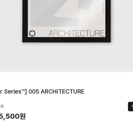
er Series™] 005 ARCHITECTURE
택가
5,500원