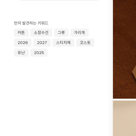
먼저 발견하는 키워드
커튼
소창수건
그릇
가리개
2026
2027
스티치채
코스토
유난
2025