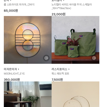
곤히
노티컬리
룸 스트라이프 파자마_긴바지
노티컬리 씨위드 바이옴 두피 스케일러
_10ml*10ea(1box)
85,000원
23,000원
미쟈르미쟈
러스티호미스
MOONLIGHT_EYE
왁스 패브릭 포트
350,000원
7,500원