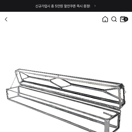
신규가입시 총 5만원 할인쿠폰 즉시 증정!
0