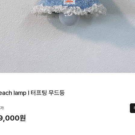
beach lamp l 터프팅 무드등
택가
9,000원