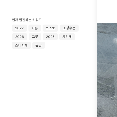
먼저 발견하는 키워드
2027
커튼
코스토
소창수건
2026
그릇
2025
가리개
스티치채
유난