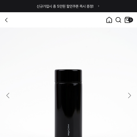
신규가입시 총 5만원 할인쿠폰 즉시 증정!
0