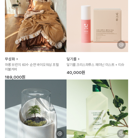
무성화
닿기를
마롱 브런치 60수 순면 바이오워싱 프릴
닿기를 크리스파투스 페미닌 미스트 + 티슈
이불커버
40,000원
189,000원