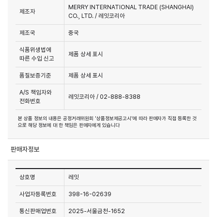
MERRY INTERNATIONAL TRADE (SHANGHAI)
제조자
CO., LTD. / 레잇코리아
제조국
중국
식품위생법에
제품 상세 표시
따른 수입 신고
품질보증기준
제품 상세 표시
A/S 책임자와
레잇코리아 / 02-888-8388
전화번호
본 상품 정보의 내용은 공정거래위원회 '상품정보제공고시'에 따라 판매자가 직접 등록한 것
으로 해당 정보에 대 한 책임은 판매자에게 있습니다
판매자정보
상호명
레잇
사업자등록번호
398-16-02639
통신판매업번호
2025-서울금천-1652