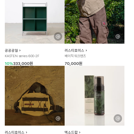
공공공일
러스티호미스
KASTEN series 600-2F
베이직 워크팬츠
10%
333,000원
70,000원
러스티호미스
엑소드랍