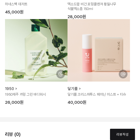
하네스백 데저트
엑소드랍 비건 포밍클렌져 황칠나무
식물엑소좀 150ml
45,000원
28,000원
1950
닿기를
1950제주 카밍 그린 바디워시
닿기를 크리스파투스 페미닌 미스트 + 티슈
26,000원
40,000원
리뷰 (0)
리뷰작성