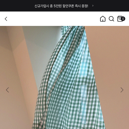
신규가입시 총 5만원 할인쿠폰 즉시 증정!
0