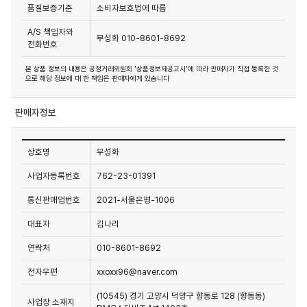
품질보증기준
소비자보호법에 따름
A/S 책임자와
무성화 010-8601-8692
전화번호
본 상품 정보의 내용은 공정거래위원회 '상품정보제공고시'에 따라 판매자가 직접 등록한 것
으로 해당 정보에 대 한 책임은 판매자에게 있습니다
판매자정보
상호명
무성화
사업자등록번호
762-23-01391
통신판매업번호
2021-서울은평-1006
대표자
김나리
연락처
010-8601-8692
전자우편
xxoxx96@naver.com
(10545) 경기 고양시 덕양구 향동로 128 (향동동)
사업장 소재지