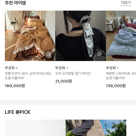
추천 아이템
더보기
무성화
무성화
무성화
마롱 브런치 60수 순면 바이오워싱
숙희 오리엔탈 댕기 머리끈
메르헨 스트라이프 6
프릴 이불커버
순면 이불커버
21,000원
189,000원
139,000원
LIFE @PICK