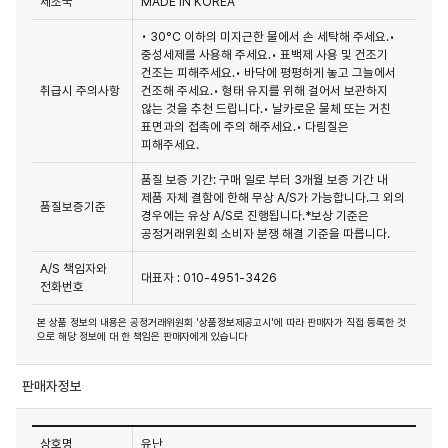
제조국
MADE IN KOREA
• 30°C 이하의 미지근한 물에서 손 세탁해 주세요.•
중성세제를 사용해 주세요.• 표백제 사용 및 건조기
건조는 피해주세요.• 바닥에 평평하게 놓고 그늘에서
취급시 주의사항
건조해 주세요.• 형태 유지를 위해 걸어서 보관하지
않는 것을 추천 드립니다.• 날카로운 물체 또는 거친
표면과의 접촉에 주의 해주세요.• 다림질은
피해주세요.
품질 보증 기간: 구매 일로 부터 3개월 보증 기간 내
제품 자체 결함에 한해 무상 A/S가 가능합니다.그 외의
품질보증기준
경우에는 유상 A/S로 진행됩니다.*보상 기준은
공정거래위원회 소비자 분쟁 해결 기준을 따릅니다.
A/S 책임자와
대표자 : 010-4951-3426
전화번호
본 상품 정보의 내용은 공정거래위원회 '상품정보제공고시'에 따라 판매자가 직접 등록한 것
으로 해당 정보에 대 한 책임은 판매자에게 있습니다
판매자정보
상호명
유난