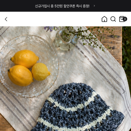
신규가입시 총 5만원 할인쿠폰 즉시 증정!
0