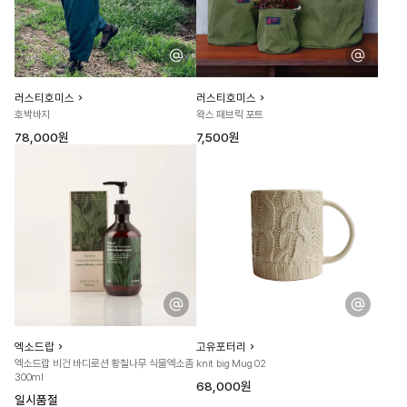
러스티호미스
러스티호미스
호박바지
왁스 패브릭 포트
78,000원
7,500원
엑소드랍
고유포터리
엑소드랍 비건 바디로션 황칠나무 식물엑소좀
knit big Mug 02
300ml
68,000원
일시품절