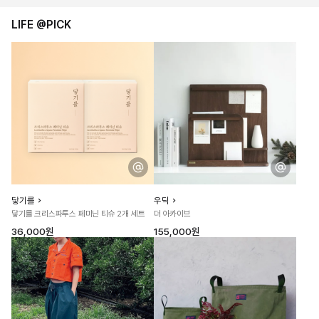
LIFE @PICK
닿기를
우딕
닿기를 크리스파투스 페미닌 티슈 2개 세트
더 아카이브
36,000원
155,000원