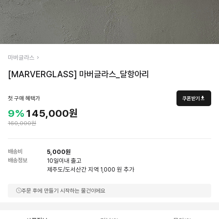
마버글라스
[MARVERGLASS] 마버글라스_달항아리
첫 구매 혜택가
쿠폰받기
9%
145,000원
160,000원
배송비
5,000원
배송정보
10일
이내 출고
제주도/도서산간 지역 1,000 원 추가
주문 후에 만들기 시작하는 물건이에요