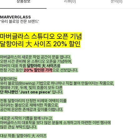
상품정보
리뷰(0)
문의(0)
MARVERGLASS
‘유리 블로잉 전문 브랜드’
마버글라스 스튜디오 오픈 기념
달항아리 大 사이즈 20% 할인
마버글라스의 새로운 작업 공간이 문을 엽니다.
오랜 시간 준비해 온 스튜디오 오픈을 기념하며,
마버의 대표 작품
달항아리 大 사이즈
를
한정 기간 동안
20% 할인된 가격
으로 선보입니다.
달항아리는
유리 블로잉(Blowing) 기법으로 하나하나 직접 불어 만들어지는 작품으로,
형태와 기포, 두께, 빛의 흐름이 모두 다른
단 하나뿐인 ‘Just one piece’
입니다.
전통 달항아리의 단정한 비례와 여백의 미를
유리라는 물성으로 재해석한 작품으로,
공간에 은은한 존재감과 깊이를 더합니다.
새로운 시작의 기쁨을 함께 나누고,
마버글라스의 대표작을 보다 많은 분들께 소개하고자 마련한 이번 행사에
많은 관심 부탁드립니다.
대상 작품: 달항아리 大 사이즈