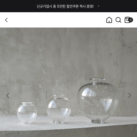
신규가입시 총 5만원 할인쿠폰 즉시 증정!
0