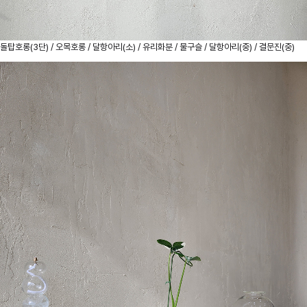
돌탑호롱(3단) / 오목호롱 / 달항아리(소) / 유리화분 / 물구슬 / 달항아리(중) / 결문진(중)