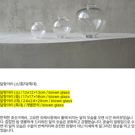
달항아리 (소/중/대/특대)
달항아리 (소) / 12x12x13cm / blown glass
달항아리 (중) / 17x17x18cm / blown glass
달항아리 (대) / 24x24x26cm / blown glass
달항아리 (특대) / 개별문의 / blown glass
한적한 호숫가에서, 고요한 모래사장에서 물에 비치는 달의 모습을 오랜 시간 바라보았습니
다. 캄캄한 밤 영롱하게 드리워진 달의 모습은 온화하고 강렬했습니다. 윤슬의 일렁임으로 수
면 위 달의 모습은 수없이 반짝거리며 온전한 원형이 아닌 미세하게 일그러진 형상을 띄고 있
었습니다.