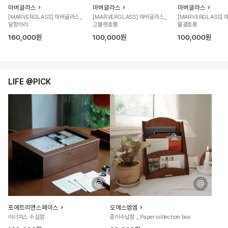
마버글라스
마버글라스
마버글라스
[MARVERGLASS] 마버글라스_
[MARVERGLASS] 마버글라스_
[MARVERGLASS]
달항아리
고블렛호롱
물결호롱
160,000원
100,000원
100,000원
LIFE @PICK
포에트리앤스페이스
오에스엠엠
이너피스 수집함
종이수납함 _ Paper collection box