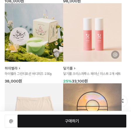
108,000원
98,000원
하이벨라
닿기를
하이벨라 그린티포션 바디피즈 230g
닿기를 크리스파투스 페미닌 미스트 2개 세트
38,000원
25%
33,100원
@
구매하기