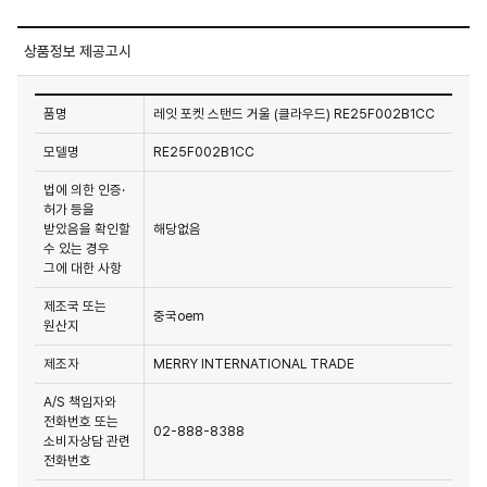
상품정보 제공고시
품명
레잇 포켓 스탠드 거울 (클라우드) RE25F002B1CC
모델명
RE25F002B1CC
법에 의한 인증·
허가 등을
받았음을 확인할
해당없음
수 있는 경우
그에 대한 사항
제조국 또는
중국oem
원산지
제조자
MERRY INTERNATIONAL TRADE
A/S 책임자와
전화번호 또는
02-888-8388
소비자상담 관련
전화번호