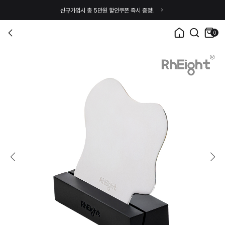
신규가입시 총 5만원 할인쿠폰 즉시 증정!
0