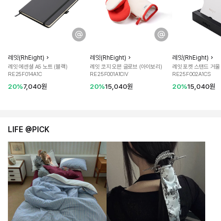
레잇(RhEight)
레잇(RhEight)
레잇(RhEight)
레잇 에센셜 A5 노트 (블랙)
레잇 코지 오븐 글로브 (아이보리)
레잇 포켓 스탠드 거울 
RE25F014A1C
RE25F001A1CIV
RE25F002A1CS
20%
7,040원
20%
15,040원
20%
15,040원
LIFE @PICK