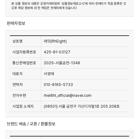
본 상품 정보의 내용은 공정거래위원회 '상품정보제공고시'에 따라 판매자가 직접 등록한 것
으로 해당 정보에 대 한 책임은 판매자에게 있습니다
판매자정보
상호명
레잇(RhEight)
사업자등록번호
425-81-03127
통신판매업번호
2025-서울금천-1348
대표자
서영애
연락처
010-8165-5733
전자우편
rhei8ht_official@naver.com
사업장 소재지
(08501) 서울 금천구 가산디지털1로 205 208호
브랜드 배송 / 교환 / 환불정보