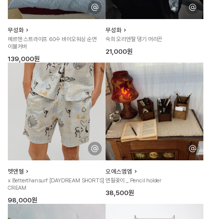
무성화
무성화
메르헨 스트라이프 60수 바이오워싱 순면
숙희 오리엔탈 댕기 머리끈
이불커버
21,000원
139,000원
멧앤멜
오에스엠엠
x Betterthansurf [DAYDREAM SHORTS]
연필꽂이 _ Pencil holder
CREAM
38,500원
98,000원