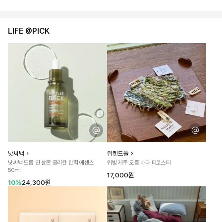
LIFE @PICK
낫씨백
위켄드쏠
낫씨백 드롭 인 살몬 글리칸 탄력 에센스
위빙 제주 오름 바다 티코스터
50ml
17,000원
10%
24,300원