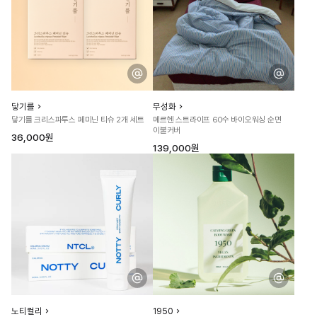
닿기를
무성화
닿기를 크리스파투스 페미닌 티슈 2개 세트
메르헨 스트라이프 60수 바이오워싱 순면
이불커버
36,000원
139,000원
노티컬리
1950