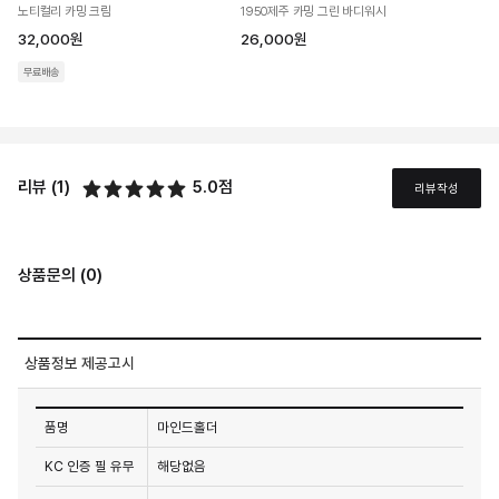
노티컬리 카밍 크림
1950제주 카밍 그린 바디워시
32,000원
26,000원
무료배송
리뷰 (1)
5.0점
리뷰작성
상품문의 (0)
상품정보 제공고시
품명
마인드홀더
KC 인증 필 유무
해당없음