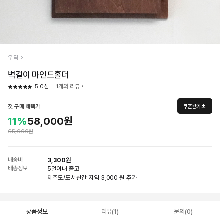
우딕
벽걸이 마인드홀더
5.0점
1개의 리뷰
첫 구매 혜택가
쿠폰받기
11%
58,000원
65,000원
배송비
3,300원
배송정보
5일
이내 출고
제주도/도서산간 지역 3,000 원 추가
상품정보
리뷰(1)
문의(0)