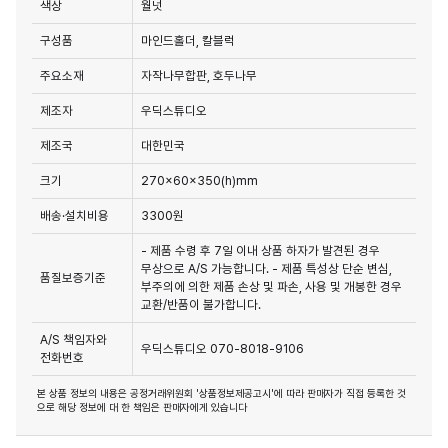
색상
월넛
구성품
마인드홀더, 칼블럭
주요소재
자작나무합판, 호두나무
제조자
우딕스튜디오
제조국
대한민국
크기
270x60x350(h)mm
배송·설치비용
3300원
- 제품 수령 후 7일 이내 상품 하자가 발견된 경우
무상으로 A/S 가능합니다. - 제품 특성상 단순 변심,
품질보증기준
부주의에 의한 제품 손상 및 파손, 사용 및 개봉한 경우
교환/반품이 불가합니다.
A/S 책임자와
우딕스튜디오 070-8018-9106
전화번호
본 상품 정보의 내용은 공정거래위원회 '상품정보제공고시'에 따라 판매자가 직접 등록한 것
으로 해당 정보에 대 한 책임은 판매자에게 있습니다