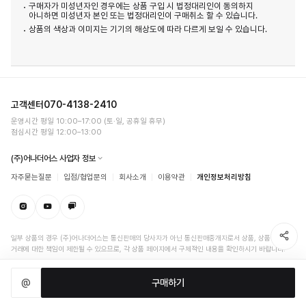
구매자가 미성년자인 경우에는 상품 구입 시 법정대리인이 동의하지
아니하면 미성년자 본인 또는 법정대리인이 구매취소 할 수 있습니다.
상품의 색상과 이미지는 기기의 해상도에 따라 다르게 보일 수 있습니다.
고객센터
070-4138-2410
운영시간 평일 10:00–17:00 (토·일, 공휴일 휴무)
점심시간 평일 12:00–13:00
(주)어나더어스 사업자 정보
자주묻는질문
입점/협업문의
회사소개
이용약관
개인정보처리방침
일부 상품의 경우 (주)어나더어스는 통신판매의 당사자가 아닌 통신판매중개자로서 상품, 상품정보,
거래에 대한 책임이 제한될 수 있으므로, 각 상품 페이지에서 구체적인 내용을 확인하시기 바랍니다.
@
구매하기