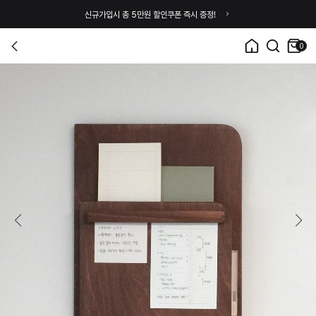
신규가입시 총 5만원 할인쿠폰 즉시 증정!
0