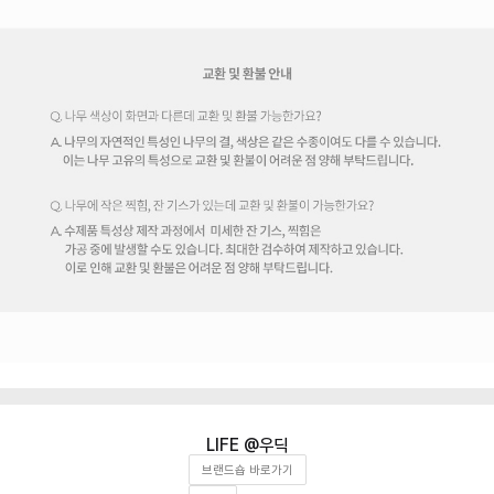
우딕
브랜드숍 바로가기