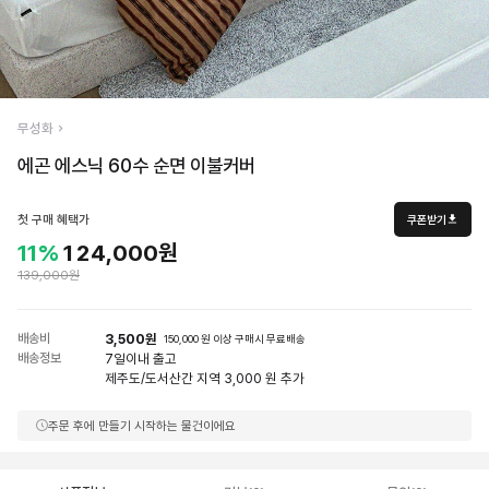
무성화
에곤 에스닉 60수 순면 이불커버
첫 구매 혜택가
쿠폰받기
11%
124,000원
139,000원
배송비
3,500원
150,000 원 이상 구매시 무료배송
배송정보
7일
이내 출고
제주도/도서산간 지역 3,000 원 추가
주문 후에 만들기 시작하는 물건이에요