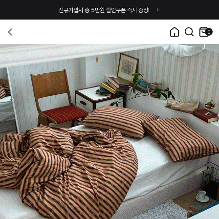
신규가입시 총 5만원 할인쿠폰 즉시 증정!
0