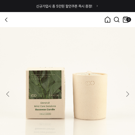
신규가입시 총 5만원 할인쿠폰 즉시 증정!
0