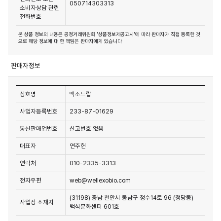
050714303313
소비자상담 관련
전화번호
본 상품 정보의 내용은 공정거래위원회 '상품정보제공고시'에 따라 판매자가 직접 등록한 것
으로 해당 정보에 대 한 책임은 판매자에게 있습니다
판매자정보
상호명
엑소드랍
사업자등록번호
233-87-01629
통신판매업번호
신고번호 없음
대표자
연주헌
연락처
010-2335-3313
전자우편
web@wellexobio.com
(31198) 충남 천안시 동남구 청수14로 96 (청당동)
사업장 소재지
백석문화센터 601호