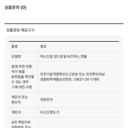
상품문의 (0)
상품정보 제공고시
품명
향초
모델명
엑소드랍 덴드로일 비즈왁스 캔들
법에 의한 인증·
허가 등을
안전기준적합확인신고번호 또는 안전확인대상
받았음을 확인할
생활화학제품승인번호 : DB21-26-1786
수 있는 경우
그에 대한 사항
제조국 또는
대한민국
원산지
제조자
마고신명도가
A/S 책임자와
전화번호 또는