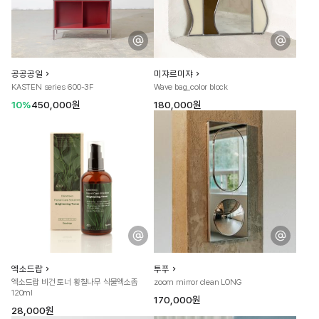
공공공일
미쟈르미쟈
KASTEN series 600-3F
Wave bag_color block
10%
450,000원
180,000원
엑소드랍
투푸
엑소드랍 비건 토너 황칠나무 식물엑소좀
zoom mirror clean LONG
120ml
170,000원
28,000원