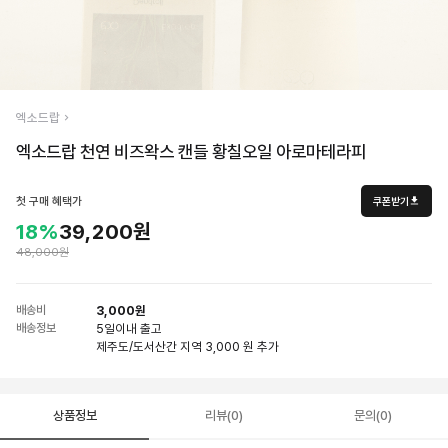
엑소드랍
엑소드랍 천연 비즈왁스 캔들 황칠오일 아로마테라피
첫 구매 혜택가
쿠폰받기
18%
39,200원
48,000원
배송비
3,000원
배송정보
5일
이내 출고
제주도/도서산간 지역 3,000 원 추가
상품정보
리뷰(0)
문의(0)