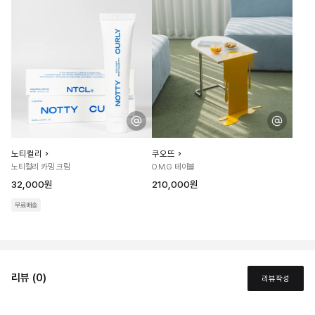
노티컬리
쿠오뜨
노티컬리 카밍 크림
O.M.G 테이블
32,000원
210,000원
무료배송
리뷰 (0)
리뷰작성