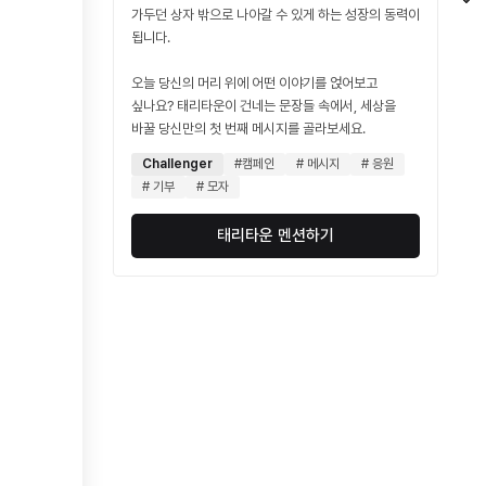
가두던 상자 밖으로 나아갈 수 있게 하는 성장의 동력이
됩니다.
오늘 당신의 머리 위에 어떤 이야기를 얹어보고
싶나요? 태리타운이 건네는 문장들 속에서, 세상을
바꿀 당신만의 첫 번째 메시지를 골라보세요.
Challenger
#캠페인
# 메시지
# 응원
# 기부
# 모자
태리타운 멘션하기