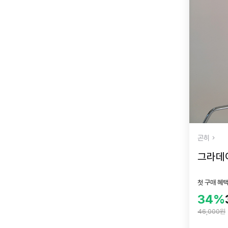
곤히
그라데
첫 구매 혜
34%
46,000원