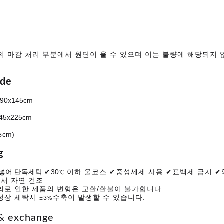
의 마감 처리 부분에서 원단이 울 수 있으며 이는 불량에 해당되지 
ide
90x145cm
45x225cm
cm)
3
g
 넣어 단독세탁
✔
30
이하 울코스
✔
중성세제 사용 ✔표백제 금지
✔
℃
서 자연 건조
의로 인한 제품의 변형은 교환/환불이 불가합니다.
성상 세탁시
수축이 발생할 수 있습니다.
±
3%
& exchange