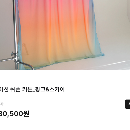
이션 쉬폰 커튼_핑크&스카이
택가
30,500원