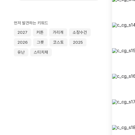
먼저 발견하는 키워드
2027
커튼
가리개
소창수건
2026
그릇
코스토
2025
유난
스티치채