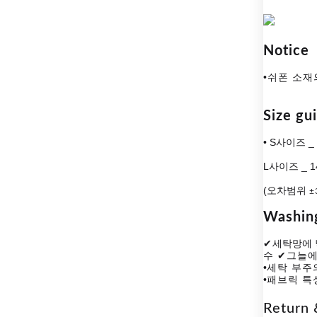
Notice
•쉬폰 소재
Size gu
• S사이즈 _ 
L사이즈 _ 1
(오차범위
±
Washin
✔
세탁망에
수
✔그늘에
•
세탁 부주
•
패브릭 특
Return 