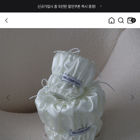
신규가입시 총 5만원 할인쿠폰 즉시 증정!
0