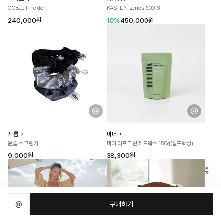
GOBLET_holder
KASTEN series 600-3F
240,000원
10%
450,000원
사름
미더
윤슬 스크런치
미더 리프그린 하드왁스 150g(셀프왁싱)
9,000원
38,300원
@
구매하기