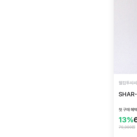
웰컴투씨씨
SHAR-
첫 구매 혜
13%
79,000원