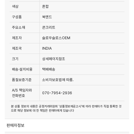
색상
혼합
구성품
북엔드
주요소재
콘크리트
제조자
슬로우슬로스OEM
제조국
INDIA
크기
상세페이지참조
배송·설치비용
택배배송
품질보증기준
소비자보호법에 따름.
A/S 책임자와
070-7954-2936
전화번호
본 상품 정보의 내용은 공정거래위원회 '상품정보제공고시'에 따라 판매자가 직접 등록한 것
으로 해당 정보에 대 한 책임은 판매자에게 있습니다
판매자정보