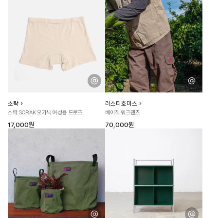
소락
러스티호미스
소락 SORAK 오가닉 여성용 드로즈
베이직 워크팬츠
17,000원
70,000원