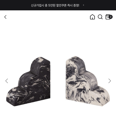
신규가입시 총 5만원 할인쿠폰 즉시 증정!
0