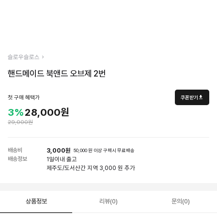
슬로우슬로스
핸드메이드 북앤드 오브제 2번
첫 구매 혜택가
쿠폰받기
3%
28,000원
29,000원
배송비
3,000원
50,000 원 이상 구매시 무료배송
배송정보
1일
이내 출고
제주도/도서산간 지역 3,000 원 추가
상품정보
리뷰(0)
문의(0)