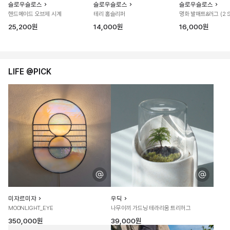
슬로우슬로스
슬로우슬로스
슬로우슬로스
핸드메이드 오브제 시계
테리 홈슬리퍼
명화 발매트&러그 (2 S
25,200원
14,000원
16,000원
LIFE @PICK
미쟈르미쟈
우딕
MOONLIGHT_EYE
나무이끼 가드닝 테라리움 트리허그
350,000원
39,000원