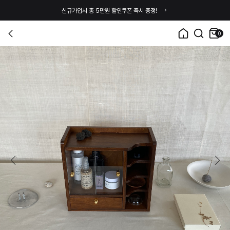
신규가입시 총 5만원 할인쿠폰 즉시 증정!
0