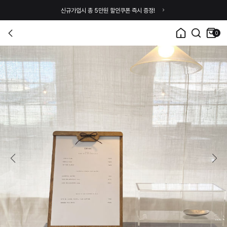
신규가입시 총 5만원 할인쿠폰 즉시 증정!
0