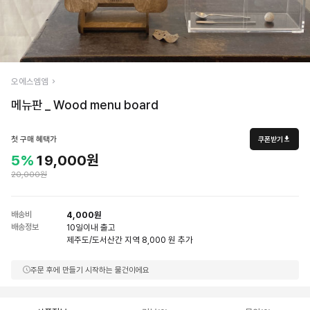
오에스엠엠
메뉴판 _ Wood menu board
첫 구매 혜택가
쿠폰받기
5%
19,000원
20,000원
배송비
4,000원
배송정보
10일
이내 출고
제주도/도서산간 지역 8,000 원 추가
주문 후에 만들기 시작하는 물건이에요