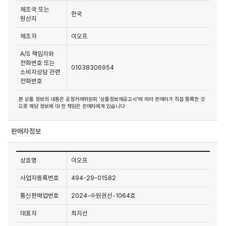
제조국 또는
한국
원산지
제조자
이오프
A/S 책임자와
전화번호 또는
01038306954
소비자상담 관련
전화번호
본 상품 정보의 내용은 공정거래위원회 '상품정보제공고시'에 따라 판매자가 직접 등록한 것
으로 해당 정보에 대 한 책임은 판매자에게 있습니다
판매자정보
상호명
이오프
사업자등록번호
494-29-01582
통신판매업번호
2024-수원권선-1064호
대표자
최지선