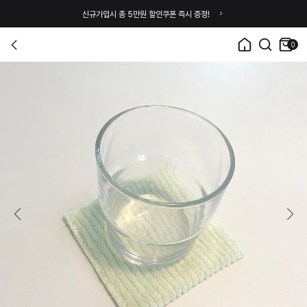
신규가입시 총 5만원 할인쿠폰 즉시 증정!
0