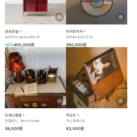
공공공일
미쟈르미쟈
KASTEN series 600-3F
MOONLIGHT_EYE
10%
450,000원
350,000원
오에스엠엠
쿠오뜨
연필꽂이 _ Pencil holder
미니 북레스트
38,500원
83,000원