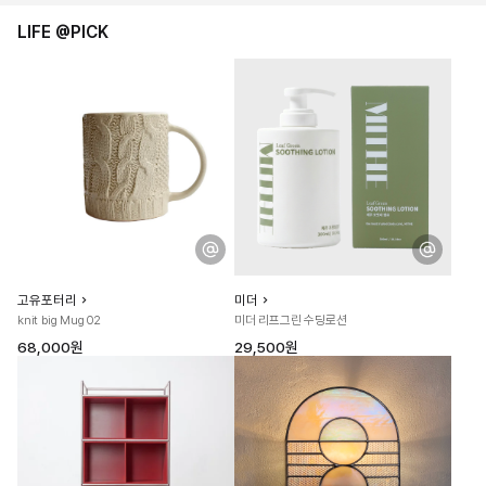
LIFE @PICK
고유포터리
미더
knit big Mug 02
미더 리프그린 수딩로션
68,000원
29,500원