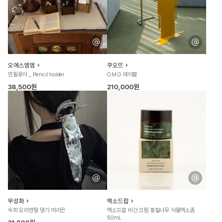
오에스엠엠
쿠오뜨
연필꽂이 _ Pencil holder
O.M.G 테이블
38,500원
210,000원
무성화
엑소드랍
숙희 오리엔탈 댕기 머리끈
엑소드랍 비건 크림 황칠나무 식물엑소좀
50mL