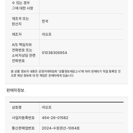
수 있는 경우
그에 대한 사항
제조국 또는
한국
원산지
제조자
이오프
A/S 책임자와
전화번호 또는
01038306954
소비자상담 관련
전화번호
본 상품 정보의 내용은 공정거래위원회 '상품정보제공고시'에 따라 판매자가 직접 등록한 것
으로 해당 정보에 대 한 책임은 판매자에게 있습니다
판매자정보
상호명
이오프
사업자등록번호
494-29-01582
통신판매업번호
2024-수원권선-1064호