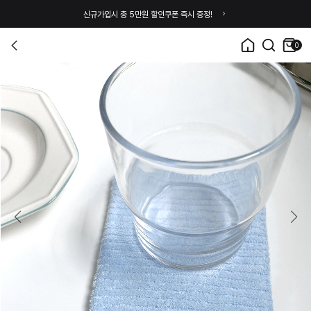
신규가입시 총 5만원 할인쿠폰 즉시 증정!
0