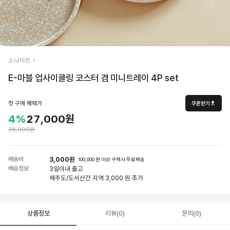
소나이트
E-마블 업사이클링 코스터 겸 미니트레이 4P set
첫 구매 혜택가
쿠폰받기
4%
27,000원
28,000원
배송비
3,000원
100,000 원 이상 구매시 무료배송
배송정보
3일
이내 출고
제주도/도서산간 지역 3,000 원 추가
상품정보
리뷰(0)
문의(0)