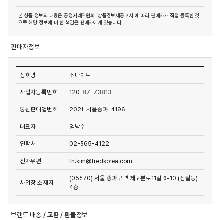
본 상품 정보의 내용은 공정거래위원회 '상품정보제공고시'에 따라 판매자가 직접 등록한 것
으로 해당 정보에 대 한 책임은 판매자에게 있습니다
판매자정보
상호명
소나이트
사업자등록번호
120-87-73813
통신판매업번호
2021-서울송파-4196
대표자
임남수
연락처
02-565-4122
전자우편
th.kim@fredkorea.com
(05570) 서울 송파구 백제고분로11길 6-10 (잠실동)
사업장 소재지
4층
브랜드 배송 / 교환 / 환불정보