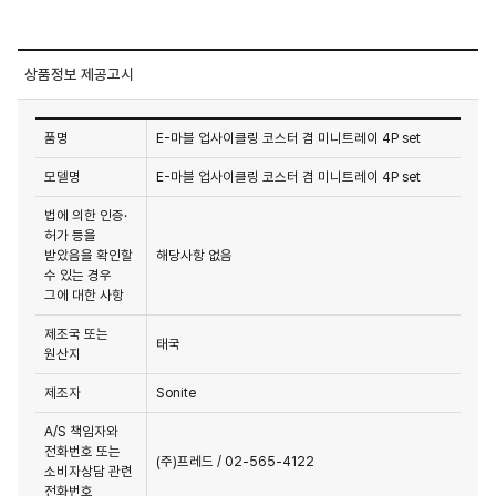
상품정보 제공고시
품명
E-마블 업사이클링 코스터 겸 미니트레이 4P set
모델명
E-마블 업사이클링 코스터 겸 미니트레이 4P set
법에 의한 인증·
허가 등을
받았음을 확인할
해당사항 없음
수 있는 경우
그에 대한 사항
제조국 또는
태국
원산지
제조자
Sonite
A/S 책임자와
전화번호 또는
(주)프레드 / 02-565-4122
소비자상담 관련
전화번호