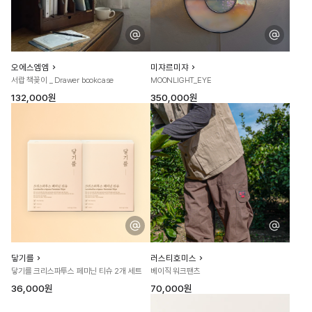
오에스엠엠
미쟈르미쟈
서랍 책꽂이 _ Drawer bookcase
MOONLIGHT_EYE
132,000원
350,000원
닿기를
러스티호미스
닿기를 크리스파투스 페미닌 티슈 2개 세트
베이직 워크팬츠
36,000원
70,000원