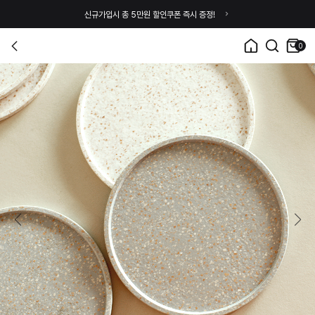
신규가입시 총 5만원 할인쿠폰 즉시 증정!
0