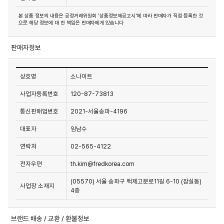
본 상품 정보의 내용은 공정거래위원회 '상품정보제공고시'에 따라 판매자가 직접 등록한 것
으로 해당 정보에 대 한 책임은 판매자에게 있습니다
판매자정보
상호명
소나이트
사업자등록번호
120-87-73813
통신판매업번호
2021-서울송파-4196
대표자
임남수
연락처
02-565-4122
전자우편
th.kim@fredkorea.com
(05570) 서울 송파구 백제고분로11길 6-10 (잠실동)
사업장 소재지
4층
브랜드 배송 / 교환 / 환불정보