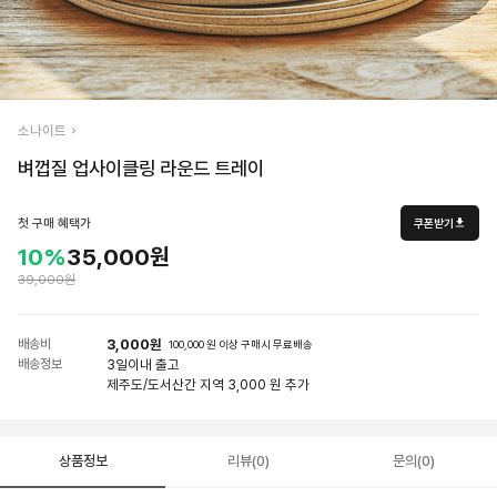
소나이트
벼껍질 업사이클링 라운드 트레이
첫 구매 혜택가
쿠폰받기
10%
35,000원
39,000원
배송비
3,000원
100,000 원 이상 구매시 무료배송
배송정보
3일
이내 출고
제주도/도서산간 지역 3,000 원 추가
상품정보
리뷰(0)
문의(0)