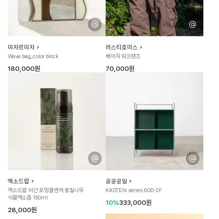
미쟈르미쟈
러스티호미스
Wave bag_color block
베이직 워크팬츠
180,000원
70,000원
엑소드랍
공공공일
엑소드랍 비건 포밍클렌져 황칠나무
KASTEN series 600-2F
식물엑소좀 150ml
10%
333,000원
28,000원