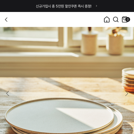
신규가입시 총 5만원 할인쿠폰 즉시 증정!
0