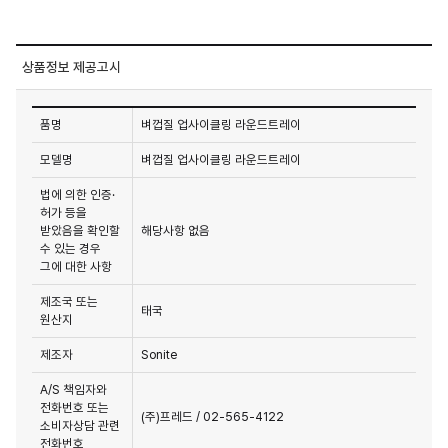
상품정보 제공고시
품명
벼껍질 업사이클링 라운드트레이
모델명
벼껍질 업사이클링 라운드트레이
법에 의한 인증·
허가 등을
받았음을 확인할
해당사항 없음
수 있는 경우
그에 대한 사항
제조국 또는
태국
원산지
제조자
Sonite
A/S 책임자와
전화번호 또는
(주)프레드 / 02-565-4122
소비자상담 관련
전화번호