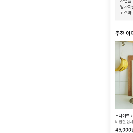
자연을 
업사이
고객과
추천 아
소나이트
벼껍질 업
45,000