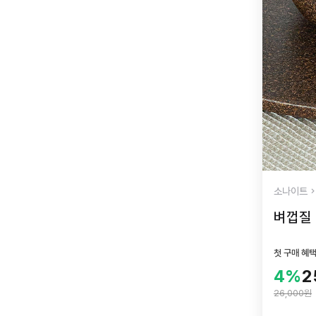
소나이트
벼껍질
첫 구매 혜
4%
2
26,000원