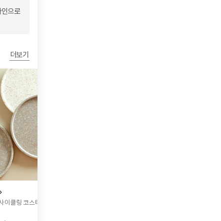
자인으로
더보기
소나이트
소나이
업사이클링 코스터 겸 미니트레이
벼껍질 업사이클링 타진 톨
벼껍질 
26,000원
59,0