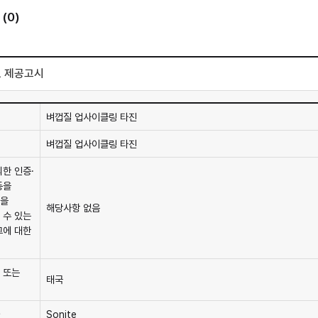
(0)
 제공고시
벼껍질 업사이클링 타진
벼껍질 업사이클링 타진
의한 인증·
등을
을
해당사항 없음
 수 있는
그에 대한
 또는
태국
Sonite