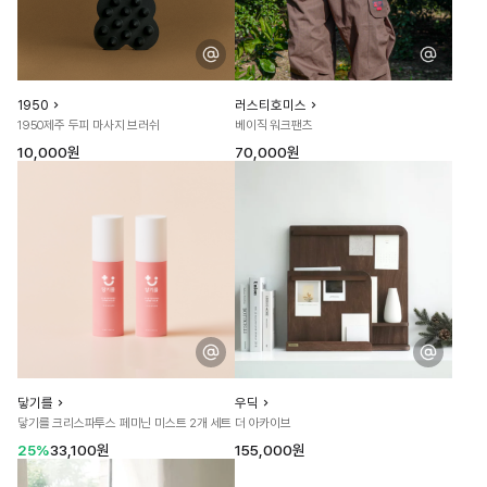
1950
러스티호미스
1950제주 두피 마사지 브러쉬
베이직 워크팬츠
10,000원
70,000원
닿기를
우딕
닿기를 크리스파투스 페미닌 미스트 2개 세트
더 아카이브
25%
33,100원
155,000원