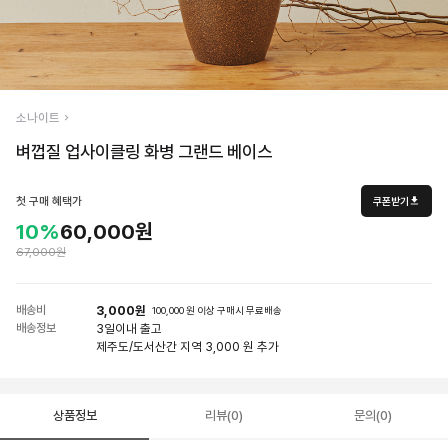
소나이트
벼껍질 업사이클링 화병 그랜드 베이스
첫 구매 혜택가
쿠폰받기
10%
60,000원
67,000원
배송비
3,000원
100,000 원 이상 구매시 무료배송
배송정보
3일
이내 출고
제주도/도서산간 지역 3,000 원 추가
상품정보
리뷰(0)
문의(0)