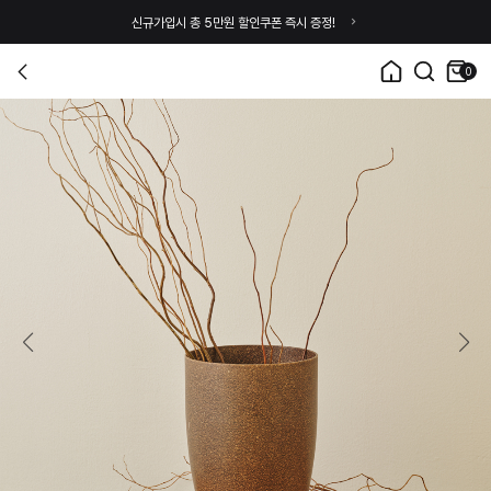
신규가입시 총 5만원 할인쿠폰 즉시 증정!
0