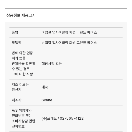
상품정보 제공고시
품명
벼껍질 업사이클링 화병 그랜드 베이스
모델명
벼껍질 업사이클링 화병 그랜드 베이스
법에 의한 인증·
허가 등을
받았음을 확인할
해당사항 없음
수 있는 경우
그에 대한 사항
제조국 또는
태국
원산지
제조자
Sonite
A/S 책임자와
전화번호 또는
(주)프레드 / 02-565-4122
소비자상담 관련
전화번호