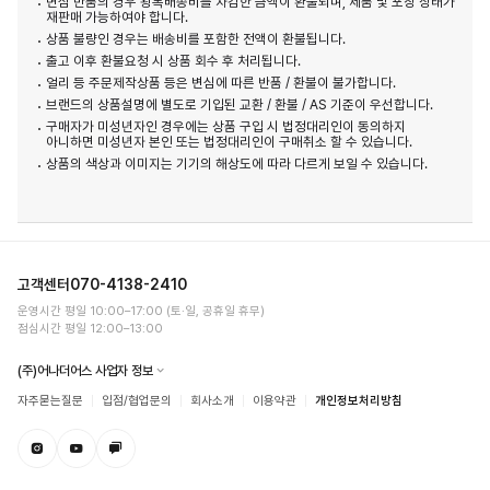
변심 반품의 경우 왕복배송비를 차감한 금액이 환불되며, 제품 및 포장 상태가
재판매 가능하여야 합니다.
상품 불량인 경우는 배송비를 포함한 전액이 환불됩니다.
출고 이후 환불요청 시 상품 회수 후 처리됩니다.
얼리 등 주문제작상품 등은 변심에 따른 반품 / 환불이 불가합니다.
브랜드의 상품설명에 별도로 기입된 교환 / 환불 / AS 기준이 우선합니다.
구매자가 미성년자인 경우에는 상품 구입 시 법정대리인이 동의하지
아니하면 미성년자 본인 또는 법정대리인이 구매취소 할 수 있습니다.
상품의 색상과 이미지는 기기의 해상도에 따라 다르게 보일 수 있습니다.
고객센터
070-4138-2410
운영시간 평일 10:00–17:00 (토·일, 공휴일 휴무)
점심시간 평일 12:00–13:00
(주)어나더어스 사업자 정보
자주묻는질문
입점/협업문의
회사소개
이용약관
개인정보처리방침