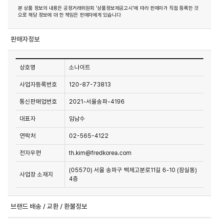
본 상품 정보의 내용은 공정거래위원회 '상품정보제공고시'에 따라 판매자가 직접 등록한 것
으로 해당 정보에 대 한 책임은 판매자에게 있습니다
판매자정보
상호명
소나이트
사업자등록번호
120-87-73813
통신판매업번호
2021-서울송파-4196
대표자
임남수
연락처
02-565-4122
전자우편
th.kim@fredkorea.com
(05570) 서울 송파구 백제고분로11길 6-10 (잠실동)
사업장 소재지
4층
브랜드 배송 / 교환 / 환불정보