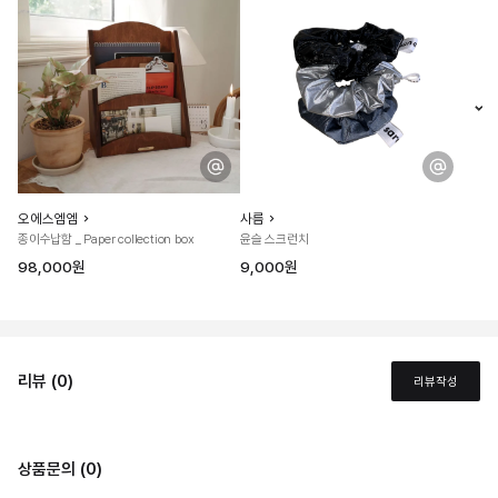
오에스엠엠
사름
종이수납함 _ Paper collection box
윤슬 스크런치
98,000원
9,000원
리뷰 (0)
리뷰작성
상품문의 (0)