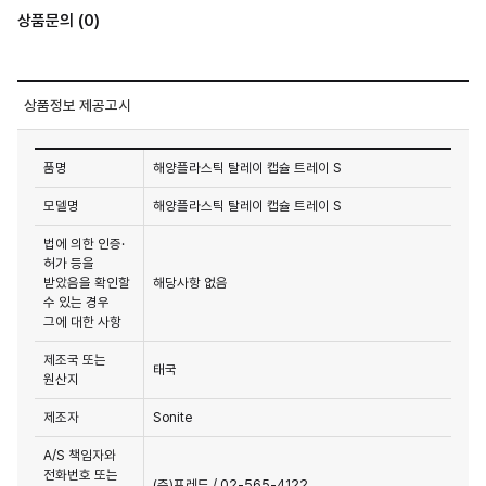
상품문의 (0)
상품정보 제공고시
품명
해양플라스틱 탈레이 캡슐 트레이 S
모델명
해양플라스틱 탈레이 캡슐 트레이 S
법에 의한 인증·
허가 등을
받았음을 확인할
해당사항 없음
수 있는 경우
그에 대한 사항
제조국 또는
태국
원산지
제조자
Sonite
A/S 책임자와
전화번호 또는
(주)프레드 / 02-565-4122