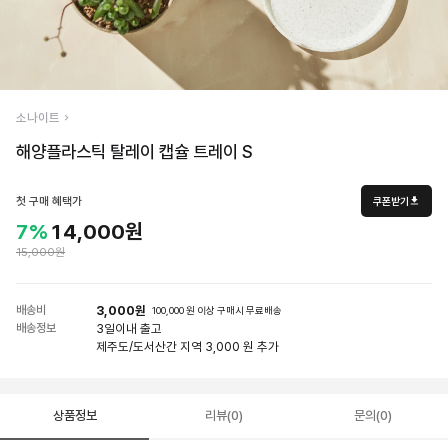
소나이트
해양플라스틱 탈레이 캡슐 트레이 S
첫 구매 혜택가
쿠폰받기
7%
14,000원
15,000원
배송비
3,000원
100,000 원 이상 구매시 무료배송
배송정보
3일
이내 출고
제주도/도서산간 지역 3,000 원 추가
상품정보
리뷰(0)
문의(0)