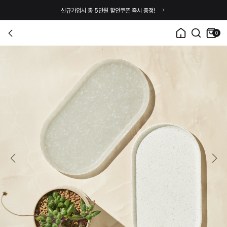
신규가입시 총 5만원 할인쿠폰 즉시 증정!
0