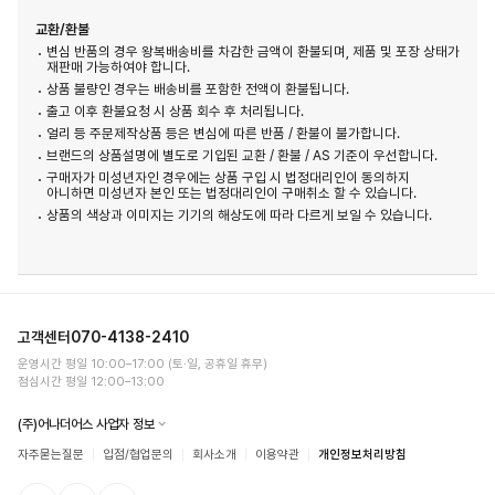
교환/환불
변심 반품의 경우 왕복배송비를 차감한 금액이 환불되며, 제품 및 포장 상태가
재판매 가능하여야 합니다.
상품 불량인 경우는 배송비를 포함한 전액이 환불됩니다.
출고 이후 환불요청 시 상품 회수 후 처리됩니다.
얼리 등 주문제작상품 등은 변심에 따른 반품 / 환불이 불가합니다.
브랜드의 상품설명에 별도로 기입된 교환 / 환불 / AS 기준이 우선합니다.
구매자가 미성년자인 경우에는 상품 구입 시 법정대리인이 동의하지
아니하면 미성년자 본인 또는 법정대리인이 구매취소 할 수 있습니다.
상품의 색상과 이미지는 기기의 해상도에 따라 다르게 보일 수 있습니다.
고객센터
070-4138-2410
운영시간 평일 10:00–17:00 (토·일, 공휴일 휴무)
점심시간 평일 12:00–13:00
(주)어나더어스 사업자 정보
자주묻는질문
입점/협업문의
회사소개
이용약관
개인정보처리방침