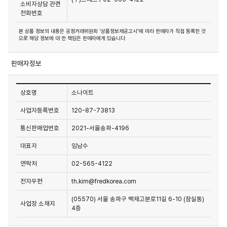
소비자상담 관련
전화번호
본 상품 정보의 내용은 공정거래위원회 '상품정보제공고시'에 따라 판매자가 직접 등록한 것
으로 해당 정보에 대 한 책임은 판매자에게 있습니다
판매자정보
상호명
소나이트
사업자등록번호
120-87-73813
통신판매업번호
2021-서울송파-4196
대표자
임남수
연락처
02-565-4122
전자우편
th.kim@fredkorea.com
(05570) 서울 송파구 백제고분로11길 6-10 (잠실동)
사업장 소재지
4층