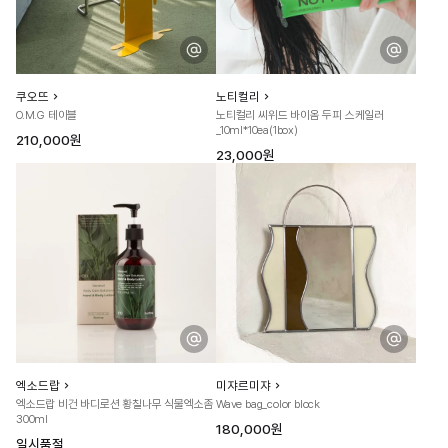
쿠오뜨
노티컬리
O.M.G 테이블
노티컬리 씨위드 바이옴 두피 스케일러
_10ml*10ea(1box)
210,000원
23,000원
엑소드랍
미쟈르미쟈
엑소드랍 비건 바디로션 황칠나무 식물엑소좀
Wave bag_color block
300ml
180,000원
일시품절