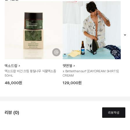
엑소드랍
멧앤멜
엑소드랍 비건 크림 황칠나무 식물엑소좀
x Betterthansurf [DAYDREAM SHIRTS]
50mL
CREAM
48,000원
129,000원
리뷰 (0)
리뷰작성