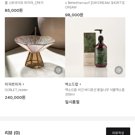
룸 스트라이프 파자마_긴바지
x Betterthansurf [DAYDREAM SHORTS]
CREAM
85,000원
98,000원
미쟈르미쟈
엑소드랍
GOBLET_holder
엑소드랍 비건 바디로션 황칠나무 식물엑소좀
300ml
240,000원
일시품절
리뷰 (0)
리뷰작성