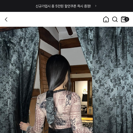
신규가입시 총 5만원 할인쿠폰 즉시 증정!
0