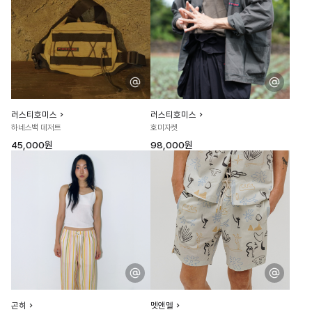
러스티호미스
러스티호미스
하네스백 데저트
호미자켓
45,000원
98,000원
곤히
멧앤멜