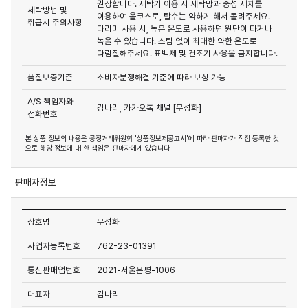
권장합니다. 세탁기 이용 시 세탁망과 중성 세제를
세탁방법 및
이용하여 울코스로, 탈수는 약하게 해서 돌려주세요.
취급시 주의사항
다리미 사용 시, 높은 온도로 사용하면 원단이 타거나
녹을 수 있습니다. 스팀 없이 최대한 약한 온도로
다림질해주세요. 표백제 및 건조기 사용을 금지합니다.
품질보증기준
소비자분쟁해결 기준에 따라 보상 가능
A/S 책임자와
김나리, 카카오톡 채널 [무성화]
전화번호
본 상품 정보의 내용은 공정거래위원회 '상품정보제공고시'에 따라 판매자가 직접 등록한 것
으로 해당 정보에 대 한 책임은 판매자에게 있습니다
판매자정보
상호명
무성화
사업자등록번호
762-23-01391
통신판매업번호
2021-서울은평-1006
대표자
김나리