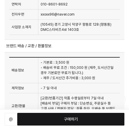
연락처
010-8601-8692
전자우편
xxoxx96@naver.com
(10545) 경기 고양시 덕양구 향동로 128 (향동동)
사업장 소재지
DMC스타비즈4st 1403호
브랜드 배송 / 교환 / 환불정보
- 기본료 : 3,500 원
- 배송비 무료 조건 : 150,000 원 (제주, 도서산간일
배송정보
경우 기본료만 무료가 됩니다.)
- 제주 / 도서산간 추가비용 : 3,000 원
제작정보
- 7 일 이내
[교환/반품기간] 작품 수령일로부터 7일 이내

[배송비 부담] 구매자 부담 : 단순변심, 주문실수 등 
교환/환불
고객 사유 / 판매자 부담 : 작품 하자, 오배송 등 브랜드 
사유
@
구매하기