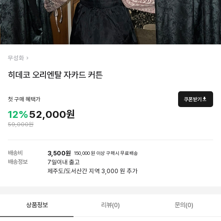
무성화
히데코 오리엔탈 자카드 커튼
첫 구매 혜택가
쿠폰받기
12%
52,000원
59,000원
배송비
3,500원
150,000 원 이상 구매시 무료배송
배송정보
7일
이내 출고
제주도/도서산간 지역 3,000 원 추가
상품정보
리뷰(0)
문의(0)