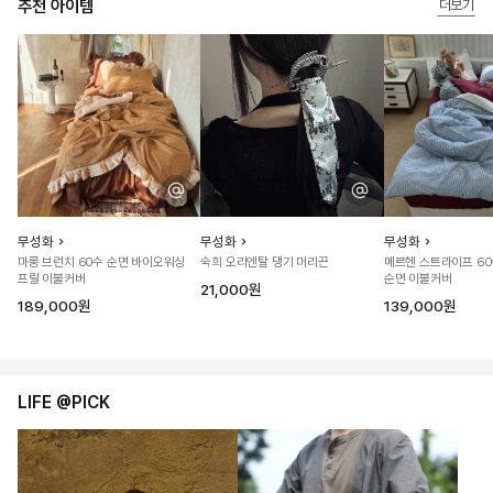
추천 아이템
더보기
무성화
무성화
무성화
마롱 브런치 60수 순면 바이오워싱
숙희 오리엔탈 댕기 머리끈
메르헨 스트라이프 6
프릴 이불커버
순면 이불커버
21,000원
189,000원
139,000원
LIFE @PICK