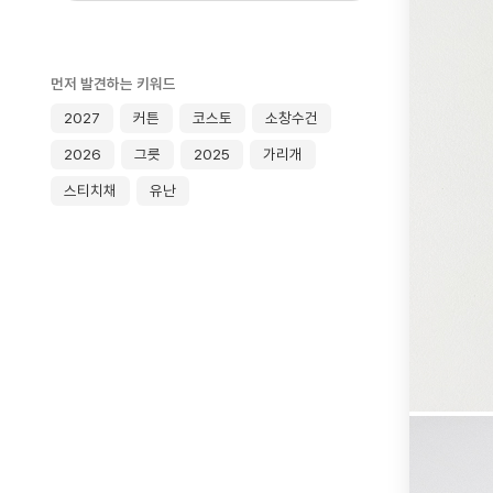
먼저 발견하는 키워드
2027
커튼
코스토
소창수건
2026
그릇
2025
가리개
스티치채
유난