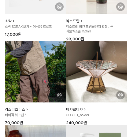
소락
엑소드랍
소락 SORAK 오가닉 여성용 드로즈
엑소드랍 비건 포밍클렌져 황칠나무
식물엑소좀 150ml
17,000원
28,000원
러스티호미스
미쟈르미쟈
베이직 워크팬츠
GOBLET_holder
70,000원
240,000원