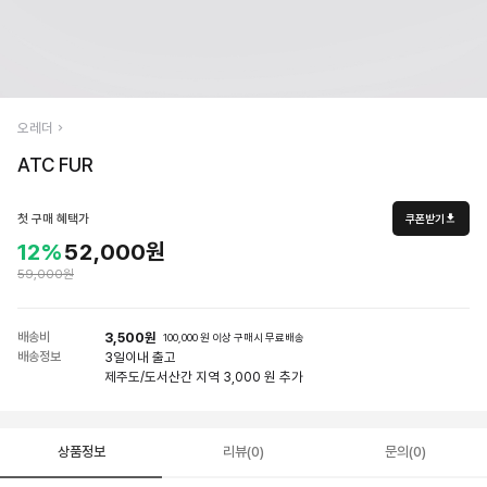
오레더
ATC FUR
첫 구매 혜택가
쿠폰받기
12%
52,000원
59,000원
배송비
3,500원
100,000 원 이상 구매시 무료배송
배송정보
3일
이내 출고
제주도/도서산간 지역 3,000 원 추가
상품정보
리뷰(0)
문의(0)