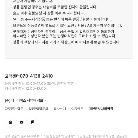
재판매 가능하여야 합니다.
상품 불량인 경우는 배송비를 포함한 전액이 환불됩니다.
출고 이후 환불요청 시 상품 회수 후 처리됩니다.
얼리 등 주문제작상품 등은 변심에 따른 반품 / 환불이 불가합니다.
브랜드의 상품설명에 별도로 기입된 교환 / 환불 / AS 기준이 우선합니다.
구매자가 미성년자인 경우에는 상품 구입 시 법정대리인이 동의하지
아니하면 미성년자 본인 또는 법정대리인이 구매취소 할 수 있습니다.
상품의 색상과 이미지는 기기의 해상도에 따라 다르게 보일 수 있습니다.
고객센터
070-4138-2410
운영시간 평일 10:00–17:00 (토·일, 공휴일 휴무)
점심시간 평일 12:00–13:00
(주)어나더어스 사업자 정보
자주묻는질문
입점/협업문의
회사소개
이용약관
개인정보처리방침
일부 상품의 경우 (주)어나더어스는 통신판매의 당사자가 아닌 통신판매중개자로서 상품, 상품정보,