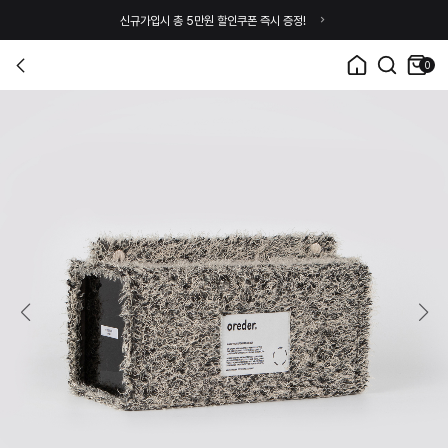
신규가입시 총 5만원 할인쿠폰 즉시 증정!
0