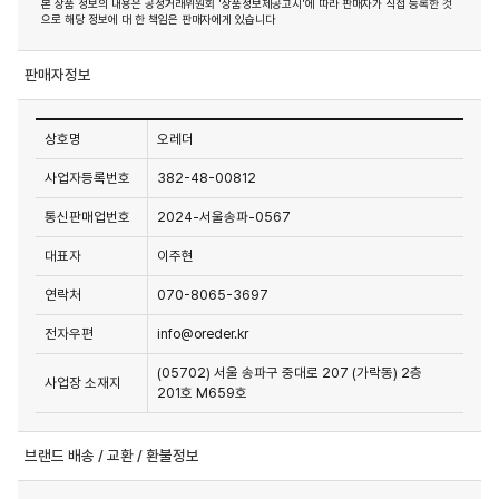
본 상품 정보의 내용은 공정거래위원회 '상품정보제공고시'에 따라 판매자가 직접 등록한 것
으로 해당 정보에 대 한 책임은 판매자에게 있습니다
판매자정보
상호명
오레더
사업자등록번호
382-48-00812
통신판매업번호
2024-서울송파-0567
대표자
이주현
연락처
070-8065-3697
전자우편
info@oreder.kr
(05702) 서울 송파구 중대로 207 (가락동) 2층
사업장 소재지
201호 M659호
브랜드 배송 / 교환 / 환불정보