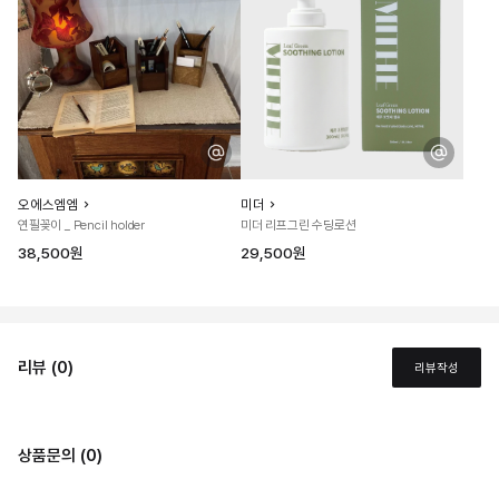
오에스엠엠
미더
연필꽂이 _ Pencil holder
미더 리프그린 수딩로션
38,500원
29,500원
리뷰 (0)
리뷰작성
상품문의 (0)